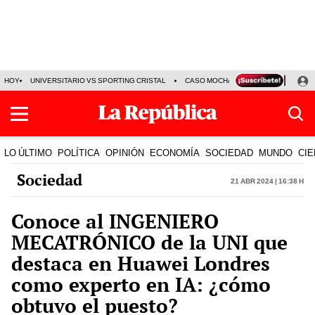
HOY
UNIVERSITARIO VS SPORTING CRISTAL
CASO MOCHASUELDOS
MIGUEL
LO ÚLTIMO
POLÍTICA
OPINIÓN
ECONOMÍA
SOCIEDAD
MUNDO
CIE
Sociedad
21 Abr 2024 | 16:38 h
Conoce al INGENIERO
MECATRÓNICO de la UNI que
destaca en Huawei Londres
como experto en IA: ¿cómo
obtuvo el puesto?