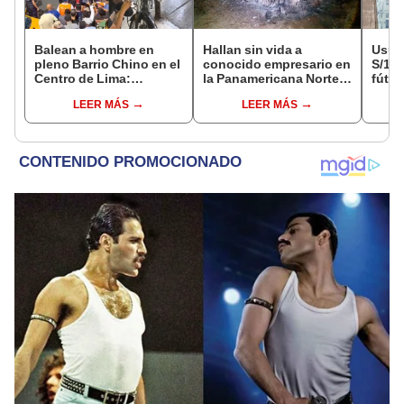
Balean a hombre en
Hallan sin vida a
Usuar
pleno Barrio Chino en el
conocido empresario en
S/14.
Centro de Lima:
la Panamericana Norte
fútbo
criminales intentaron
tras ser secuestrado en
se ne
LEER MÁS
LEER MÁS
fugarse
Sullana, Piura
Indec
empr
19.0