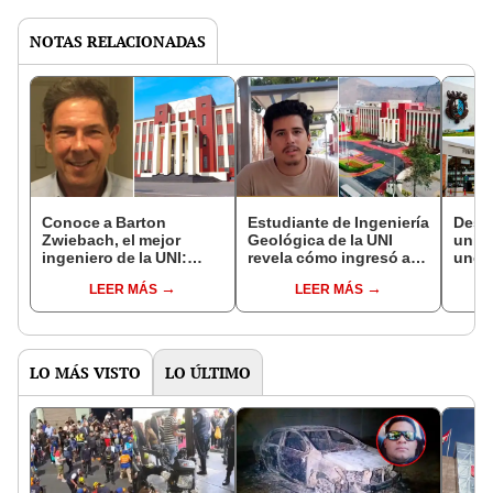
NOTAS RELACIONADAS
Conoce a Barton
Estudiante de Ingeniería
Descu
Zwiebach, el mejor
Geológica de la UNI
univ
ingeniero de la UNI:
revela cómo ingresó al
uno p
tuvo el promedio más
primer intento:
INGEN
LEER MÁS
LEER MÁS
alto de la universidad
"Trabajaba como
no es
sastre"
LO MÁS VISTO
LO ÚLTIMO