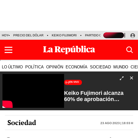
HOY
PRECIO DEL DÓLAR
KEIKO FUJIMORI
PARTIDO OBRAS
ARMONÍA 10
LO ÚLTIMO
POLÍTICA
OPINIÓN
ECONOMÍA
SOCIEDAD
MUNDO
CIE
EN VIVO
Keiko Fujimori alcanza
60% de aprobación
ciudadana | Sin Guion con
Rosa María Palacios
Sociedad
23 Ago 2023 | 18:03 h