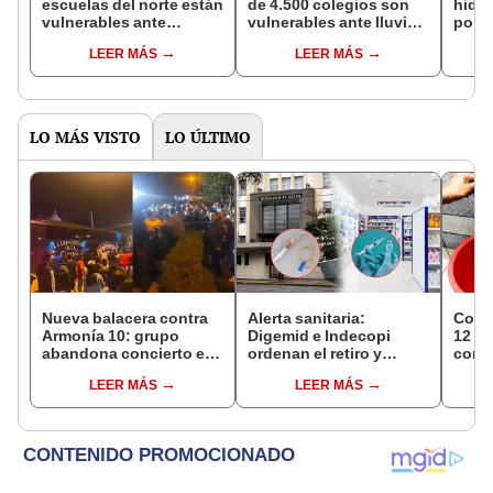
escuelas del norte están
de 4.500 colegios son
hidrá
vulnerables ante
vulnerables ante lluvias,
pondr
anunciadas lluvias
afirmó titular del Minedu
Casti
LEER MÁS
LEER MÁS
LO MÁS VISTO
LO ÚLTIMO
Nueva balacera contra
Alerta sanitaria:
Corte
Armonía 10: grupo
Digemid e Indecopi
12 ho
abandona concierto en
ordenan el retiro y
conoc
Manchay tras 5 disparos
destrucción de estos
zona
LEER MÁS
LEER MÁS
en pleno show
productos médicos
Miraf
contra el cáncer por
Olivo
riesgos a la salud