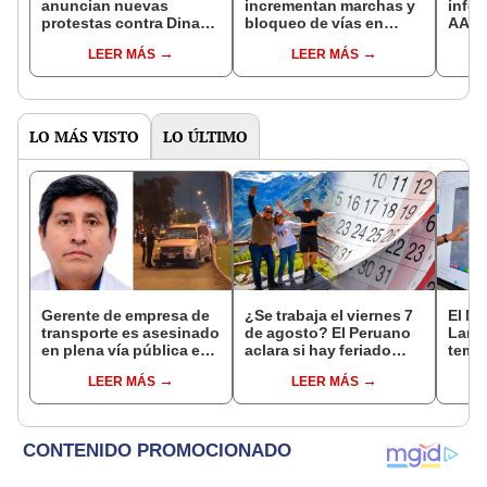
anuncian nuevas
incrementan marchas y
infor
protestas contra Dina
bloqueo de vías en
AA. p
Boluarte para el 27 de
Puno
prot
LEER MÁS
LEER MÁS
julio
LO MÁS VISTO
LO ÚLTIMO
Gerente de empresa de
¿Se trabaja el viernes 7
El Ni
transporte es asesinado
de agosto? El Peruano
Lamb
en plena vía pública en
aclara si hay feriado
tempe
Los Olivos: su esposa
largo tras el descanso
36 °C
LEER MÁS
LEER MÁS
sobrevivió al ataque
del 6 de agosto
prod
palta