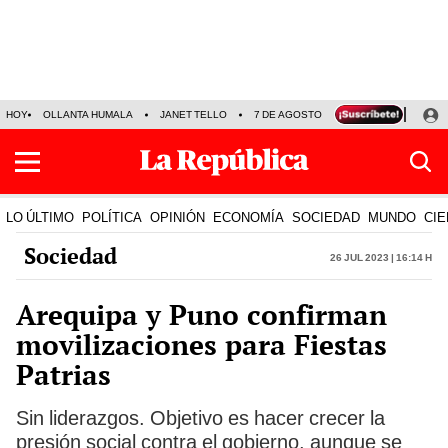
HOY
OLLANTA HUMALA
JANET TELLO
7 DE AGOSTO
TINKA RESULTADOS
LO ÚLTIMO
POLÍTICA
OPINIÓN
ECONOMÍA
SOCIEDAD
MUNDO
CIE
Sociedad
26 Jul 2023 | 16:14 h
Arequipa y Puno confirman
movilizaciones para Fiestas
Patrias
Sin liderazgos. Objetivo es hacer crecer la
presión social contra el gobierno, aunque se