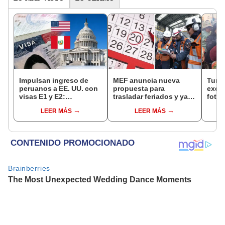
Impulsan ingreso de
MEF anuncia nueva
Turis
peruanos a EE. UU. con
propuesta para
exces
visas E1 y E2:
trasladar feriados y ya
fotog
emprendedores y
no sería a los viernes:
alpa
LEER MÁS
LEER MÁS
pymes serían los más
“Lunes es mejor día”
seren
beneficiados
dine