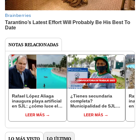
NOTAS RELACIONADAS
Rafael López Aliaga
¿Tienes secundaria
Rafae
inaugura playa artificial
completa?
inaug
en SJL: ¿cómo luce el
Municipalidad de SJL
en S
balneario?
requiere trabajadores
difer
LEER MÁS
LEER MÁS
con hasta S/1.800 de
proye
sueldo
LO MÁS VISTO
LO ÚLTIMO