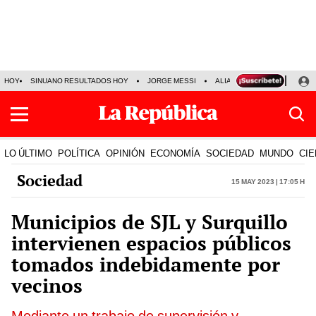
HOY
SINUANO RESULTADOS HOY
JORGE MESSI
ALIANZA LIMA VS SPORT BO
LO ÚLTIMO
POLÍTICA
OPINIÓN
ECONOMÍA
SOCIEDAD
MUNDO
CIE
Sociedad
15 May 2023 | 17:05 h
Municipios de SJL y Surquillo
intervienen espacios públicos
tomados indebidamente por
vecinos