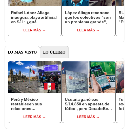
Rafael López Aliaga
López Aliaga reconoce
RLA 
inaugura playa artificial
que los colectivos "son
María
en SJL: ¿qué
un problema grande",
"Es m
diferencias tiene con el
pero pide que se les dé
respe
LEER MÁS
LEER MÁS
proyecto original?
alternativas
const
LO MÁS VISTO
LO ÚLTIMO
Perú y México
Usuaria ganó casi
Turis
restablecen sus
S/14.850 en apuesta de
exces
relaciones
fútbol, pero DoradoBet
fotog
diplomáticas: ¿se
se negó a pagar:
alpa
LEER MÁS
LEER MÁS
anulan los visados?
Indecopi multó a la
Seren
empresa con más de S/
dine
19.000