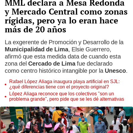
MML declara a Mesa Redonda
y Mercado Central como zonas
rígidas, pero ya lo eran hace
más de 20 años
La exgerente de Promoción y Desarrollo de la
Municipalidad de Lima
, Elsie Guerrero,
afirmó que esta medida data de cuando esta
zona del
Cercado de Lima
fue declarado
como centro histórico intangible por la
Unesco
.
Rafael López Aliaga inaugura playa artificial en SJL:
¿qué diferencias tiene con el proyecto original?
López Aliaga reconoce que los colectivos "son un
problema grande", pero pide que se les dé alternativas