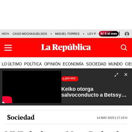
HOY
CASO MOCHASUELDOS
MIGUEL TORRES
LEY PULPÍN
PRECIO DEL
LO ÚLTIMO
POLÍTICA
OPINIÓN
ECONOMÍA
SOCIEDAD
MUNDO
CIE
EN VIVO
Keiko otorga
salvoconducto a Betssy
Chávez y renuevan
Petroperú | Sin Guion con
Rosa María Palacios
Sociedad
14 May 2023 | 17:19 h