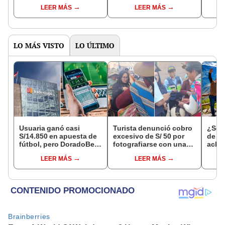
Reniec?
fuiste elegido miembro
LEER MÁS
LEER MÁS
de mesa para este 4 de
octubre en el link oficial
de la ONPE
LO MÁS VISTO
LO ÚLTIMO
Usuaria ganó casi
Turista denunció cobro
¿Se t
S/14.850 en apuesta de
excesivo de S/ 50 por
de a
fútbol, pero DoradoBet
fotografiarse con una
aclar
se negó a pagar:
alpaca en Cusco y
largo
LEER MÁS
LEER MÁS
Indecopi multó a la
Serenazgo recuperó el
del 6
empresa con más de S/
dinero
19.000