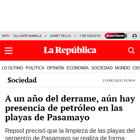
HOY
OLLANTA HUMALA
JANET TELLO
7 DE AGOSTO
TINKA RESULTADOS
LO ÚLTIMO
POLÍTICA
OPINIÓN
ECONOMÍA
SOCIEDAD
MUNDO
CIE
Sociedad
13 Ene 2023 | 18:00 h
A un año del derrame, aún hay
presencia de petróleo en las
playas de Pasamayo
Repsol precisó que la limpieza de las playas del
serpentín de Pasamayo se realiza de forma