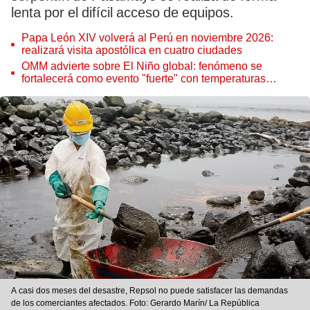
lenta por el difícil acceso de equipos.
Papa León XIV volverá al Perú en noviembre 2026:
realizará visita apostólica en cuatro ciudades
OMM advierte sobre El Niño global: fenómeno se
fortalecerá como evento "fuerte" con temperaturas
récord este 2026
A casi dos meses del desastre, Repsol no puede satisfacer las demandas
de los comerciantes afectados. Foto: Gerardo Marín/ La República