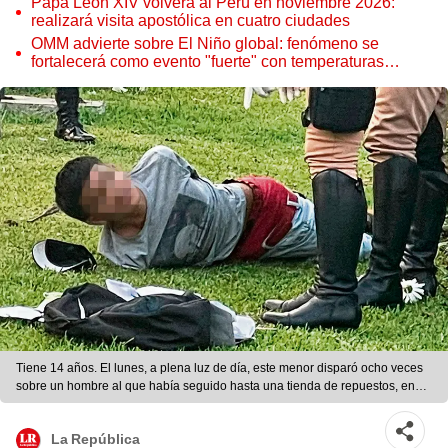
Papa León XIV volverá al Perú en noviembre 2026:
realizará visita apostólica en cuatro ciudades
OMM advierte sobre El Niño global: fenómeno se
fortalecerá como evento "fuerte" con temperaturas
récord este 2026
Tiene 14 años. El lunes, a plena luz de día, este menor disparó ocho veces
sobre un hombre al que había seguido hasta una tienda de repuestos, en
San Miguel. Foto: difusión
La República