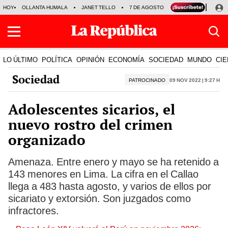
HOY
OLLANTA HUMALA
JANET TELLO
7 DE AGOSTO
TINKA RESULTADOS
LO ÚLTIMO
POLÍTICA
OPINIÓN
ECONOMÍA
SOCIEDAD
MUNDO
CIE
Sociedad
PATROCINADO
09 Nov 2022 | 9:27 h
Adolescentes sicarios, el
nuevo rostro del crimen
organizado
Amenaza. Entre enero y mayo se ha retenido a
143 menores en Lima. La cifra en el Callao
llega a 483 hasta agosto, y varios de ellos por
sicariato y extorsión. Son juzgados como
infractores.