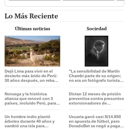
19.000
Lo Más Reciente
Últimas noticias
Sociedad
Dejó Lima para vivir en el
"La sensibilidad de Martín
desierto más árido de Perú:
Chambi parte de su origen;
30 años después, un rebaño
no era un fotógrafo turista,
de llamas creó un
él se integraba con el
sorprendente ecosistema
pueblo”
Noruega y la histórica
Dictan 12 meses de prisión
alianza que renovó con 3
preventiva contra presuntos
países, incluido Perú, para
extorsionadores de
frenar la deforestación de la
choferes Translima en SMP
Amazonía al 2030
Un hombre indio plantó
Usuaria ganó casi S/14.850
árboles durante 40 años y
en apuesta de fútbol, pero
cambió una isla para
DoradoBet se negó a pagar: