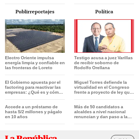
siempre: hoy su bosque
Indecopi multó a la empresa
supera casi 6 veces al
con más de S/ 19.000
Publirreportajes
Política
Parque de las Leyendas de
Perú
Electro Oriente impulsa
Testigo acusa a juez Varillas
energía limpia y confiable en
de recibir soborno de
las fronteras de Loreto
Rodolfo Orellana
El Gobierno apuesta por el
Miguel Torres defiende la
factoring para reactivar las
virtualidad en el Congreso
empresas: ¿Qué es y cómo
frente a proyecto de ley que
funciona?
plantea la presencialidad
Accede a un préstamo de
Más de 50 candidatos a
hasta S/2 millones y págalo
alcaldes a nivel nacional
en 10 años
renuncian y dan paso a la
reelección encubierta