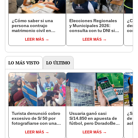
¿Cómo saber si una
Elecciones Regionales
¿Cóm
persona contrajo
y Municipales 2026:
denun
matrimonio civil en
consulta con tu DNI si
con 
Reniec?
fuiste elegido miembro
LEER MÁS
LEER MÁS
de mesa para este 4 de
octubre en el link oficial
de la ONPE
LO MÁS VISTO
LO ÚLTIMO
Turista denunció cobro
Usuaria ganó casi
¿Se t
excesivo de S/ 50 por
S/14.850 en apuesta de
de a
fotografiarse con una
fútbol, pero DoradoBet
aclar
alpaca en Cusco y
se negó a pagar:
largo
LEER MÁS
LEER MÁS
Serenazgo recuperó el
Indecopi multó a la
del 6
dinero
empresa con más de S/