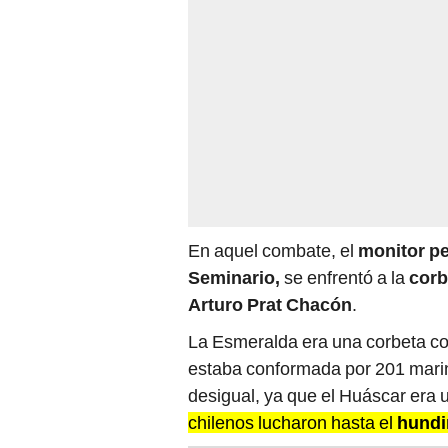
En aquel combate, el
monitor p
Seminario,
se enfrentó a la
corb
Arturo Prat Chacón
.
La Esmeralda era una corbeta co
estaba conformada por 201 marin
desigual, ya que el Huáscar era
chilenos lucharon hasta el
hundi