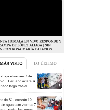
NTA HUMALA EN VIVO RESPONDE Y
RAMPA DE LÓPEZ ALIAGA | SIN
N CON ROSA MARÍA PALACIOS
 MÁS VISTO
LO ÚLTIMO
rabaja el viernes 7 de
o? El Peruano aclara si
1
riado largo tras el
nso del 6 de agosto
os de SJL estarán 10
 sin agua este viernes 7
2
osto: revisa las zonas