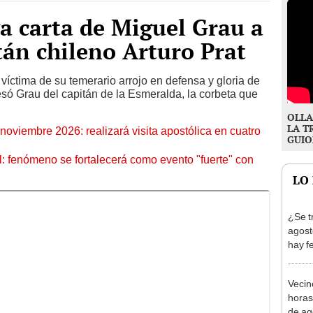
va carta de Miguel Grau a
itán chileno Arturo Prat
víctima de su temerario arrojo en defensa y gloria de
resó Grau del capitán de la Esmeralda, la corbeta que
OLLA
LA T
oviembre 2026: realizará visita apostólica en cuatro
GUIO
: fenómeno se fortalecerá como evento "fuerte" con
LO
¿Se t
agost
hay fe
desca
Vecin
horas
de ag