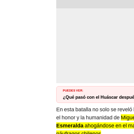
PUEDES VER:
¿Qué pasó con el Huáscar despué
En esta batalla no solo se reveló
el honor y la humanidad de
Migue
Esmeralda
ahogándose en el mar 
náufragos chilenos
.