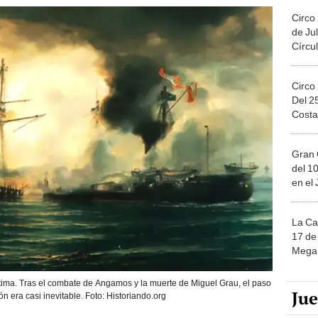
Circo
de Jul
Círcul
Circo
Del 2
Costa
Gran 
del 10
en el
La Ca
17 de 
Mega 
ítima. Tras el combate de Angamos y la muerte de Miguel Grau, el paso
Ju
ón era casi inevitable. Foto: Historiando.org