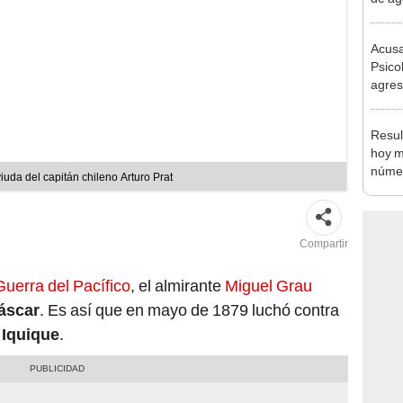
afect
Acusa
Psico
agres
autis
capta
Resul
hoy m
númer
viuda del capitán chileno Arturo Prat
del P
S/50.
Compartir
Guerra del Pacífico
, el almirante
Miguel Grau
áscar
. Es así que en mayo de 1879 luchó contra
 Iquique
.