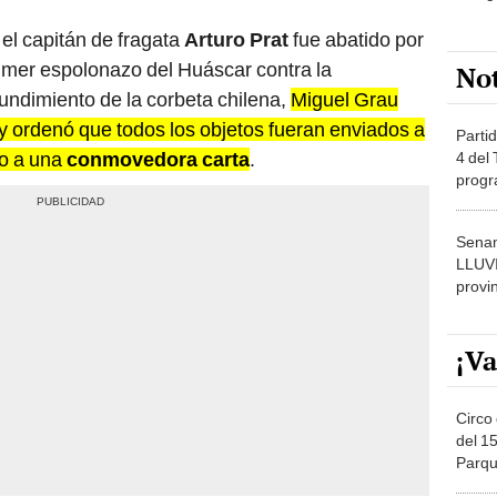
, el capitán de fragata
Arturo Prat
fue abatido por
imer espolonazo del Huáscar contra la
No
undimiento de la corbeta chilena,
Miguel Grau
 y ordenó que todos los objetos fueran enviados a
Partid
to a una
conmovedora carta
.
4 del
progr
dónde
Senam
LLUV
provi
¡Va
Circo 
del 15
Parqu
Migue