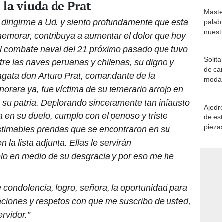
 la viuda de Prat
Maste
dirigirme a Ud. y siento profundamente que esta
palab
nuest
ememorar, contribuya a aumentar el dolor que hoy
l combate naval del 21 próximo pasado que tuvo
Solita
tre las naves peruanas y chilenas, su digno y
de ca
ragata don Arturo Prat, comandante de la
moda.
orara ya, fue víctima de su temerario arrojo en
demue
e su patria. Deplorando sinceramente tan infausto
Ajedre
en su duelo, cumplo con el penoso y triste
de es
piezas
estimables prendas que se encontraron en su
consi
 la lista adjunta. Ellas le servirán
o en medio de su desgracia y por eso me he
 condolencia, logro, señora, la oportunidad para
raciones y respetos con que me suscribo de usted,
rvidor.”