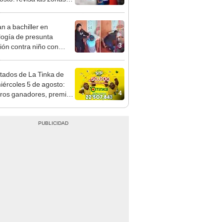
adas, según Sedapal
n a bachiller en
logía de presunta
3
ión contra niño con
mo en Surco: cámaras
n el hecho
tados de La Tinka de
iércoles 5 de agosto:
4
os ganadores, premios
ozo Millonario, boliyapa,
000 y más