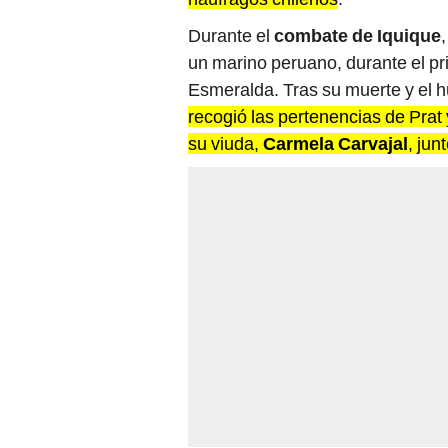
Durante el
combate de Iquique
un marino peruano, durante el pr
Esmeralda. Tras su muerte y el h
recogió las pertenencias de Prat
su viuda,
Carmela Carvajal
, jun