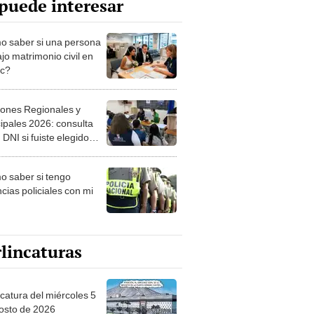
puede interesar
 saber si una persona
jo matrimonio civil en
ec?
iones Regionales y
ipales 2026: consulta
 DNI si fuiste elegido
ro de mesa para este 4
ubre en el link oficial de
 saber si tengo
NPE
cias policiales con mi
lincaturas
ncatura del miércoles 5
osto de 2026