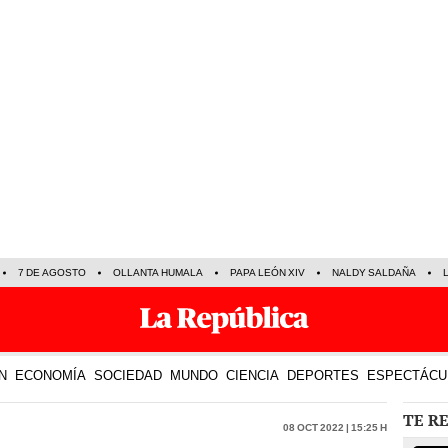
7 DE AGOSTO
OLLANTA HUMALA
PAPA LEÓN XIV
NALDY SALDAÑA
N
ECONOMÍA
SOCIEDAD
MUNDO
CIENCIA
DEPORTES
ESPECTÁCU
TE R
08 Oct 2022 | 15:25 h