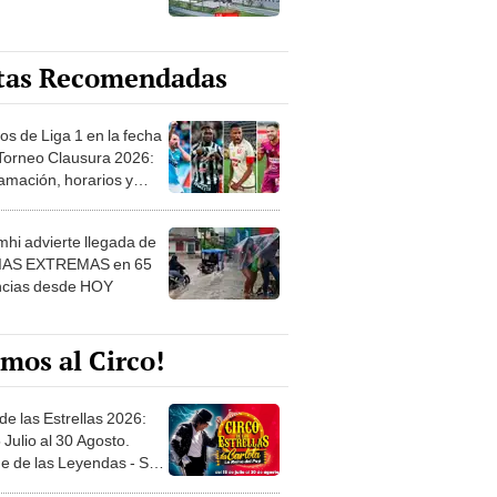
tas Recomendadas
os de Liga 1 en la fecha
 Torneo Clausura 2026:
amación, horarios y
 ver
hi advierte llegada de
IAS EXTREMAS en 65
ncias desde HOY
mos al Circo!
de las Estrellas 2026:
 Julio al 30 Agosto.
e de las Leyendas - San
l