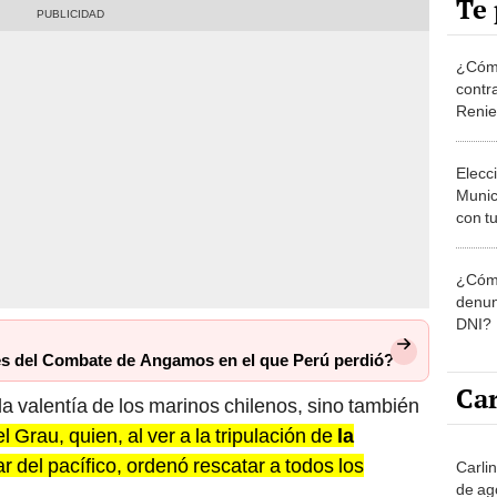
Te 
¿Cómo
contra
Reni
Elecc
Munic
con tu
miemb
de oct
¿Cómo
la O
denun
DNI?
s del Combate de Angamos en el que Perú perdió?
Car
 la valentía de los marinos chilenos, sino también
l Grau, quien, al ver a la tripulación de
la
del pacífico, ordenó rescatar a todos los
Carli
de ag