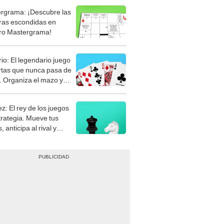
rgrama: ¡Descubre las
ras escondidas en
ro Mastergrama!
rio: El legendario juego
rtas que nunca pasa de
 Organiza el mazo y
stra tu habilidad.
z: El rey de los juegos
trategia. Mueve tus
, anticipa al rival y
gue el jaque mate.