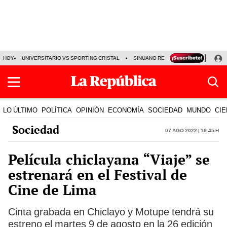
HOY
UNIVERSITARIO VS SPORTING CRISTAL
SINUANO RESULTADOS HOY
CA
LO ÚLTIMO
POLÍTICA
OPINIÓN
ECONOMÍA
SOCIEDAD
MUNDO
CIE
Sociedad
07 Ago 2022 | 19:45 h
Película chiclayana “Viaje” se
estrenará en el Festival de
Cine de Lima
Cinta grabada en Chiclayo y Motupe tendrá su
estreno el martes 9 de agosto en la 26 edición