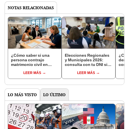
NOTAS RELACIONADAS
¿Cómo saber si una
Elecciones Regionales
¿Cóm
persona contrajo
y Municipales 2026:
denun
matrimonio civil en
consulta con tu DNI si
con 
Reniec?
fuiste elegido miembro
LEER MÁS
LEER MÁS
de mesa para este 4 de
octubre en el link oficial
de la ONPE
LO MÁS VISTO
LO ÚLTIMO