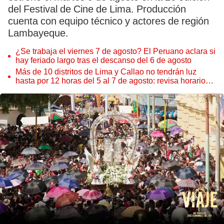
del Festival de Cine de Lima. Producción
cuenta con equipo técnico y actores de región
Lambayeque.
¿Se trabaja el viernes 7 de agosto? El Peruano aclara si
hay feriado largo tras el descanso del 6 de agosto
Más de 10 distritos de Lima y Callao no tendrán luz
hasta por 12 horas del 5 al 7 de agosto: revisa horarios y
zonas afectadas