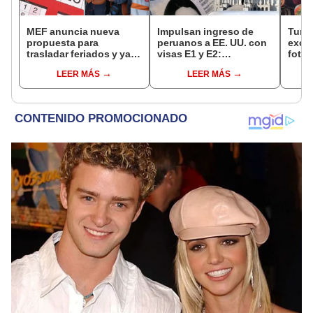
MEF anuncia nueva
Impulsan ingreso de
Turis
propuesta para
peruanos a EE. UU. con
exces
trasladar feriados y ya
visas E1 y E2:
fotog
no sería a los viernes:
emprendedores y
alpa
LEER MÁS
LEER MÁS
“Lunes es mejor día”
pymes serían los más
seren
beneficiados
dine