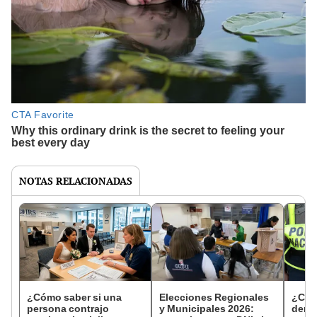
NOTAS RELACIONADAS
¿Cómo saber si una
Elecciones Regionales
¿Cóm
persona contrajo
y Municipales 2026:
denun