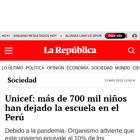
HOY
SINUANO RESULTADOS HOY
ALIANZA LIMA VS SPORT BOYS
JORGE MES
LO ÚLTIMO
POLÍTICA
OPINIÓN
ECONOMÍA
SOCIEDAD
MUNDO
CIE
Sociedad
13 May 2022 | 9:02 h
Unicef: más de 700 mil niños
han dejado la escuela en el
Perú
Debido a la pandemia. Organismo advierte que
este universo equivale al 10% de los