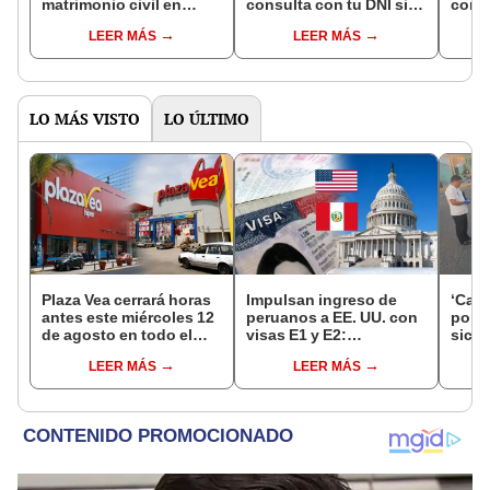
matrimonio civil en
consulta con tu DNI si
con 
Reniec?
fuiste elegido miembro
LEER MÁS
LEER MÁS
de mesa para este 4 de
octubre en el link oficial
de la ONPE
LO MÁS VISTO
LO ÚLTIMO
Plaza Vea cerrará horas
Impulsan ingreso de
‘Care
antes este miércoles 12
peruanos a EE. UU. con
por ‘
de agosto en todo el
visas E1 y E2:
sicar
Perú: tiendas atenderán
emprendedores y
captu
LEER MÁS
LEER MÁS
hasta las 7 p.m.
pymes serían los más
beneficiados