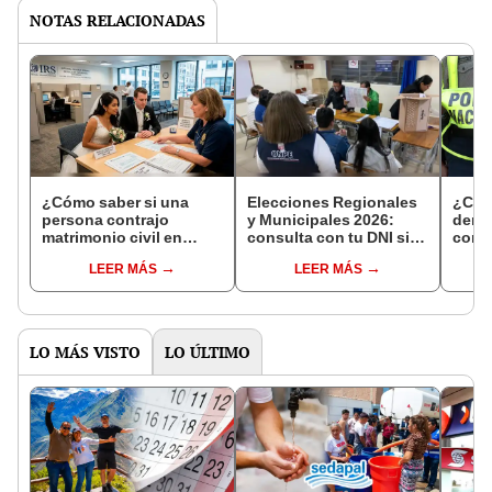
NOTAS RELACIONADAS
¿Cómo saber si una
Elecciones Regionales
¿Cóm
persona contrajo
y Municipales 2026:
denun
matrimonio civil en
consulta con tu DNI si
con 
Reniec?
fuiste elegido miembro
LEER MÁS
LEER MÁS
de mesa para este 4 de
octubre en el link oficial
de la ONPE
LO MÁS VISTO
LO ÚLTIMO