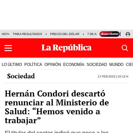
HOY
TINKA RESULTADOS
PRECIO DEL DÓLAR
7 DE AGOSTO
OLLANTA H
LO ÚLTIMO
POLÍTICA
OPINIÓN
ECONOMÍA
SOCIEDAD
MUNDO
CIE
Sociedad
17 Feb 2022 | 10:12 h
Hernán Condori descartó
renunciar al Ministerio de
Salud: “Hemos venido a
trabajar”