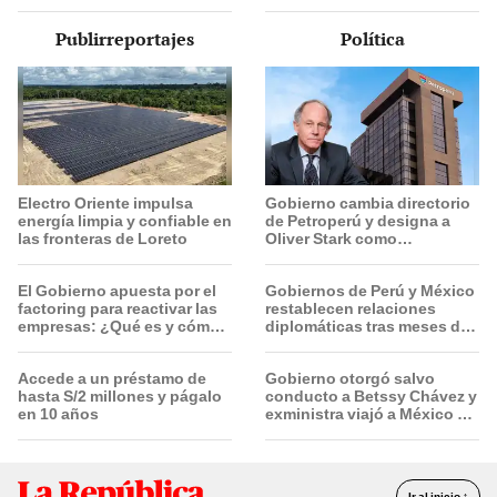
julio, Navidad y Año Nuevo
para "el regreso a casa" del
pontífice
Publirreportajes
Política
Electro Oriente impulsa
Gobierno cambia directorio
energía limpia y confiable en
de Petroperú y designa a
las fronteras de Loreto
Oliver Stark como
presidente de la empresa
estatal
El Gobierno apuesta por el
Gobiernos de Perú y México
factoring para reactivar las
restablecen relaciones
empresas: ¿Qué es y cómo
diplomáticas tras meses de
funciona?
tensión política
Accede a un préstamo de
Gobierno otorgó salvo
hasta S/2 millones y págalo
conducto a Betssy Chávez y
en 10 años
exministra viajó a México en
la madrugada
Ir al inicio ↑