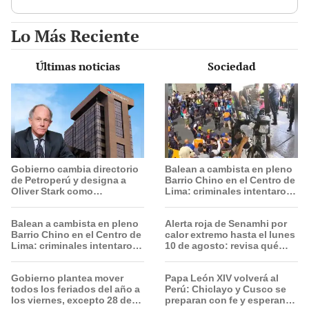
19.0
Lo Más Reciente
Últimas noticias
Sociedad
Gobierno cambia directorio
Balean a cambista en pleno
de Petroperú y designa a
Barrio Chino en el Centro de
Oliver Stark como
Lima: criminales intentaron
presidente de la empresa
fugarse
estatal
Balean a cambista en pleno
Alerta roja de Senamhi por
Barrio Chino en el Centro de
calor extremo hasta el lunes
Lima: criminales intentaron
10 de agosto: revisa qué
fugarse
regiones alcanzarán los 37
°C
Gobierno plantea mover
Papa León XIV volverá al
todos los feriados del año a
Perú: Chiclayo y Cusco se
los viernes, excepto 28 de
preparan con fe y esperanza