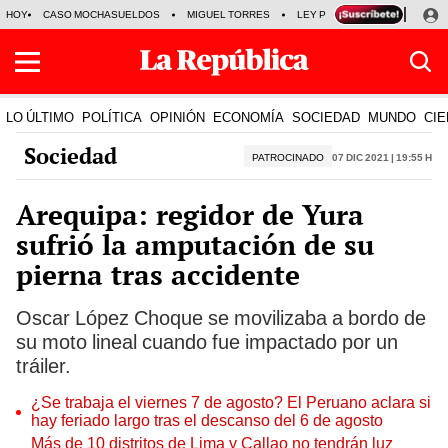
HOY
CASO MOCHASUELDOS
MIGUEL TORRES
LEY PULPÍN
PRECIO DEL
LO ÚLTIMO
POLÍTICA
OPINIÓN
ECONOMÍA
SOCIEDAD
MUNDO
CIE
Sociedad
PATROCINADO
07 Dic 2021 | 19:55 h
Arequipa: regidor de Yura
sufrió la amputación de su
pierna tras accidente
Oscar López Choque se movilizaba a bordo de
su moto lineal cuando fue impactado por un
tráiler.
¿Se trabaja el viernes 7 de agosto? El Peruano aclara si
hay feriado largo tras el descanso del 6 de agosto
Más de 10 distritos de Lima y Callao no tendrán luz