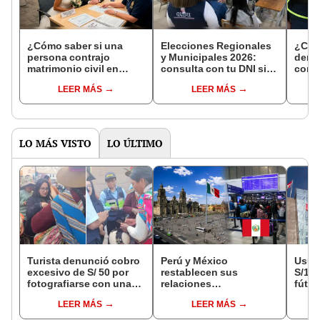
¿Cómo saber si una
Elecciones Regionales
¿Cóm
persona contrajo
y Municipales 2026:
denun
matrimonio civil en
consulta con tu DNI si
con 
Reniec?
fuiste elegido miembro
LEER MÁS
LEER MÁS
de mesa para este 4 de
octubre en el link oficial
de la ONPE
LO MÁS VISTO
LO ÚLTIMO
Turista denunció cobro
Perú y México
Usuar
excesivo de S/ 50 por
restablecen sus
S/14.
fotografiarse con una
relaciones
fútbo
alpaca en Cusco y
diplomáticas: ¿se
se ne
LEER MÁS
LEER MÁS
Serenazgo recuperó el
anulan los visados?
Indec
dinero
empr