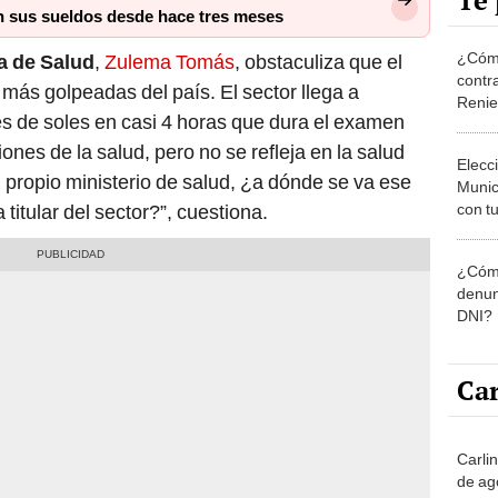
Te 
an sus sueldos desde hace tres meses
¿Cómo
a de Salud
,
Zulema Tomás
, obstaculiza que el
contra
más golpeadas del país. El sector llega a
Reni
s de soles en casi 4 horas que dura el examen
ones de la salud, pero no se refleja en la salud
Elecc
l propio ministerio de salud, ¿a dónde se va ese
Munic
con tu
 titular del sector?”, cuestiona.
miemb
de oct
¿Cómo
la O
denun
DNI?
Car
Carli
de ag