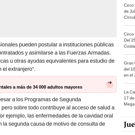
Circo
de Jul
Círcul
Circo
Del 2
esionales pueden postular a instituciones públicas
Costa
ontratados y asimilarse a las Fuerzas Armadas.
becas u otras ayudas equivalentes para estudio de
Gran 
 el extranjero”.
del 10
en el
ntales a más de 34 000 adultos mayores
La Ca
17 de 
ngresar a los Programas de Segunda
Mega 
, pero sobre todo contribuye al acceso de salud a
or ejemplo, las enfermedades de la cavidad oral
Ju
n la segunda causa de motivo de consulta de