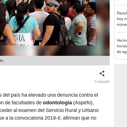
autis
capta
Resul
hoy m
númer
del P
S/50.
Vecin
horas
de ag
afect
ón.
Compartir
as del país ha elevado una denuncia contra el
ón de facultades de
odontología
(Aspefo),
ceder al examen del Servicio Rural y Urbano
se a la convocatoria 2019-II, afirman que no