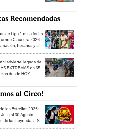
tas Recomendadas
os de Liga 1 en la fecha
 Torneo Clausura 2026:
amación, horarios y
 ver
hi advierte llegada de
IAS EXTREMAS en 65
ncias desde HOY
mos al Circo!
de las Estrellas 2026:
 Julio al 30 Agosto.
e de las Leyendas - San
l