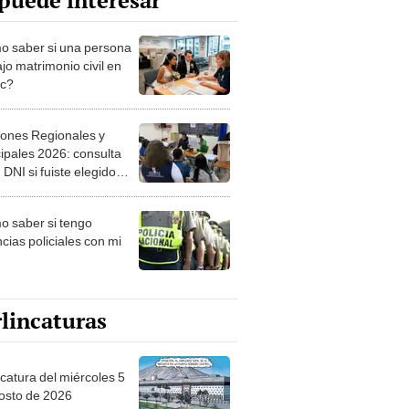
puede interesar
 saber si una persona
jo matrimonio civil en
ec?
iones Regionales y
ipales 2026: consulta
 DNI si fuiste elegido
ro de mesa para este 4
ubre en el link oficial de
 saber si tengo
NPE
cias policiales con mi
lincaturas
ncatura del miércoles 5
osto de 2026