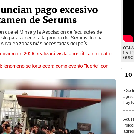
uncian pago excesivo
examen de Serums
an que el Minsa y la Asociación de facultades de
osto para acceder a la prueba del Serums, lo cual
 sirva en zonas más necesitadas del país.
OLLA
LA T
oviembre 2026: realizará visita apostólica en cuatro
GUIO
: fenómeno se fortalecerá como evento "fuerte" con
LO
¿Se t
agost
hay fe
desca
Acusa
Psico
agres