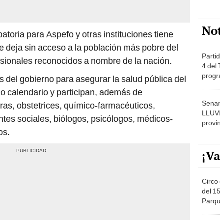
No
toria para Aspefo y otras instituciones tiene
e deja sin acceso a la población más pobre del
Partid
ofesionales reconocidos a nombre de la nación.
4 del
progr
s del gobierno para asegurar la salud pública del
dónde
ño calendario y participan, además de
Senam
ras, obstetrices, químico-farmacéuticos,
LLUV
entes sociales, biólogos, psicólogos, médicos-
provi
os.
¡Va
Circo 
del 15
Parqu
Migue