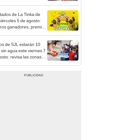
mo en Surco: cámaras
n el hecho
tados de La Tinka de
iércoles 5 de agosto:
3
os ganadores, premios
ozo Millonario, boliyapa,
000 y más
os de SJL estarán 10
 sin agua este viernes 7
4
osto: revisa las zonas
adas, según Sedapal