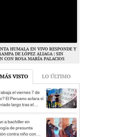
NTA HUMALA EN VIVO RESPONDE Y
RAMPA DE LÓPEZ ALIAGA | SIN
N CON ROSA MARÍA PALACIOS
 MÁS VISTO
LO ÚLTIMO
rabaja el viernes 7 de
o? El Peruano aclara si
1
riado largo tras el
nso del 6 de agosto
n a bachiller en
logía de presunta
2
ión contra niño con