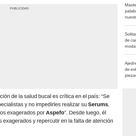
Maste
palab
nuest
Solita
de ca
moda.
demue
Ajedre
de es
piezas
consi
ión de la salud bucal es crítica en el país: “Se
ecialistas y no impedirles realizar su
Serums
,
bros exagerados por
Aspefo
”. Desde luego, él
 exagerados y repercutir en la falta de atención