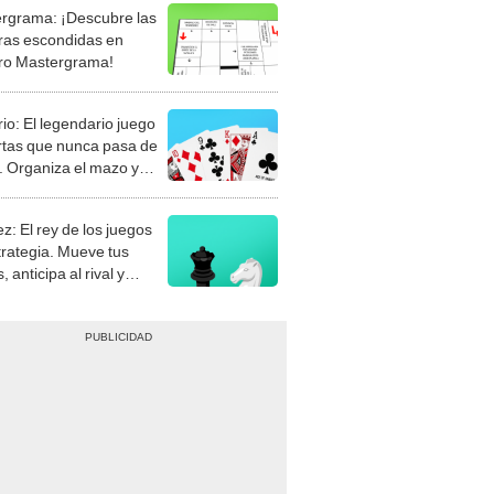
rgrama: ¡Descubre las
ras escondidas en
ro Mastergrama!
rio: El legendario juego
rtas que nunca pasa de
 Organiza el mazo y
stra tu habilidad.
z: El rey de los juegos
trategia. Mueve tus
, anticipa al rival y
gue el jaque mate.