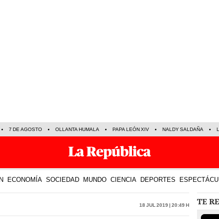
7 DE AGOSTO
OLLANTA HUMALA
PAPA LEÓN XIV
NALDY SALDAÑA
N
ECONOMÍA
SOCIEDAD
MUNDO
CIENCIA
DEPORTES
ESPECTÁCU
TE R
18 Jul 2019 | 20:49 h