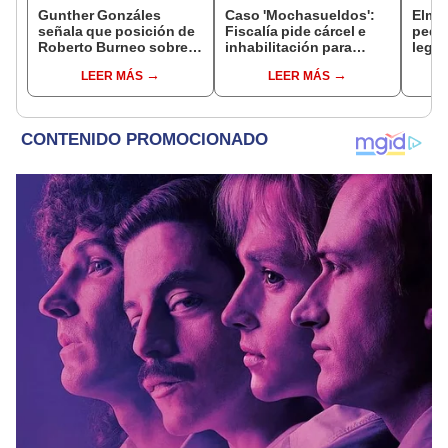
Gunther Gonzáles
Caso 'Mochasueldos':
Elme
señala que posición de
Fiscalía pide cárcel e
pedid
Roberto Burneo sobre
inhabilitación para
legis
reelección de López
excongresista
paral
LEER MÁS
LEER MÁS
Aliaga no representan al
fujimorista María
buroc
JNE
Cordero Jon Tay