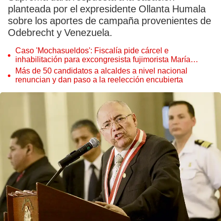
planteada por el expresidente Ollanta Humala
sobre los aportes de campaña provenientes de
Odebrecht y Venezuela.
Caso 'Mochasueldos': Fiscalía pide cárcel e
inhabilitación para excongresista fujimorista María
Cordero Jon Tay
Más de 50 candidatos a alcaldes a nivel nacional
renuncian y dan paso a la reelección encubierta