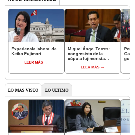
Experiencia laboral de
Miguel Ángel Torres:
Perfi
Keiko Fujimori
congresista de la
Gabin
cúpula fujimorista
gobi
LEER MÁS
controlará el primer año
Fujim
LEER MÁS
del Senado
LO MÁS VISTO
LO ÚLTIMO