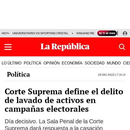
HOY
UNIVERSITARIO VS SPORTING CRISTAL
SINUANO RESULTADOS HOY
CA
LO ÚLTIMO
POLÍTICA
OPINIÓN
ECONOMÍA
SOCIEDAD
MUNDO
CIE
Política
20 Dic 2022 | 7:31 h
Corte Suprema define el delito
de lavado de activos en
campañas electorales
Día decisivo. La Sala Penal de la Corte
Suprema dará respuesta a la casación