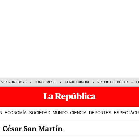
A VS SPORT BOYS
JORGE MESSI
KENJI FUJIMORI
PRECIO DEL DÓLAR
F
N
ECONOMÍA
SOCIEDAD
MUNDO
CIENCIA
DEPORTES
ESPECTÁCU
e César San Martín