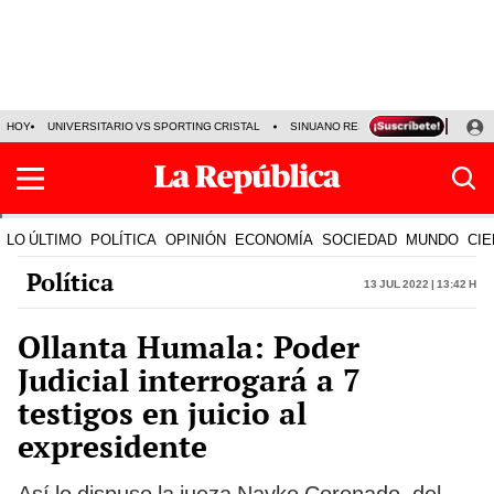
HOY
UNIVERSITARIO VS SPORTING CRISTAL
SINUANO RESULTADOS HOY
CA
LO ÚLTIMO
POLÍTICA
OPINIÓN
ECONOMÍA
SOCIEDAD
MUNDO
CIE
Política
13 Jul 2022 | 13:42 h
Ollanta Humala: Poder
Judicial interrogará a 7
testigos en juicio al
expresidente