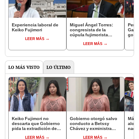
Experiencia laboral de
Miguel Ángel Torres:
Perfi
Keiko Fujimori
congresista de la
Gabin
cúpula fujimorista
gobi
LEER MÁS
controlará el primer año
Fujim
LEER MÁS
del Senado
LO MÁS VISTO
LO ÚLTIMO
Keiko Fujimori no
Gobierno otorgó salvo
Más d
descarta que Gobierno
conducto a Betssy
alcal
pida la extradición de
Chávez y exministra
nacio
Betssy Chávez: "Está
viajó a México en la
dan p
LEER MÁS
LEER MÁS
dentro de nuestras
madrugada
encu