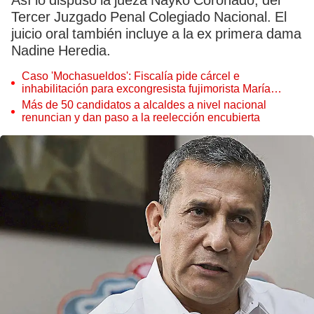
Así lo dispuso la jueza Nayko Coronado, del
Tercer Juzgado Penal Colegiado Nacional. El
juicio oral también incluye a la ex primera dama
Nadine Heredia.
Caso 'Mochasueldos': Fiscalía pide cárcel e
inhabilitación para excongresista fujimorista María
Cordero Jon Tay
Más de 50 candidatos a alcaldes a nivel nacional
renuncian y dan paso a la reelección encubierta