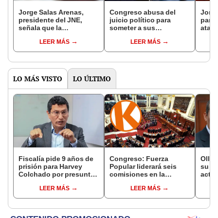
Jorge Salas Arenas,
Congreso abusa del
Jorge
presidente del JNE,
juicio político para
parte
señala que la
someter a sus
ataca
democracia está en
detractores
insti
LEER MÁS
LEER MÁS
peligro
demo
LO MÁS VISTO
LO ÚLTIMO
Fiscalía pide 9 años de
Congreso: Fuerza
Olla
prisión para Harvey
Popular liderará seis
su ca
Colchado por presunta
comisiones en la
activ
negociación
Cámara de Diputados
Fujim
LEER MÁS
LEER MÁS
incompatible y falsedad
recib
ideológica
recib