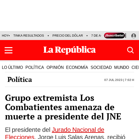
HOY
TINKA RESULTADOS
PRECIO DEL DÓLAR
7 DE AGOSTO
OLLANTA H
LO ÚLTIMO
POLÍTICA
OPINIÓN
ECONOMÍA
SOCIEDAD
MUNDO
CIE
Política
07 Jul 2023 | 7:02 h
Grupo extremista Los
Combatientes amenaza de
muerte a presidente del JNE
El presidente del
Jurado Nacional de
Elecciones
, Jorge Luis Salas Arenas, recibió