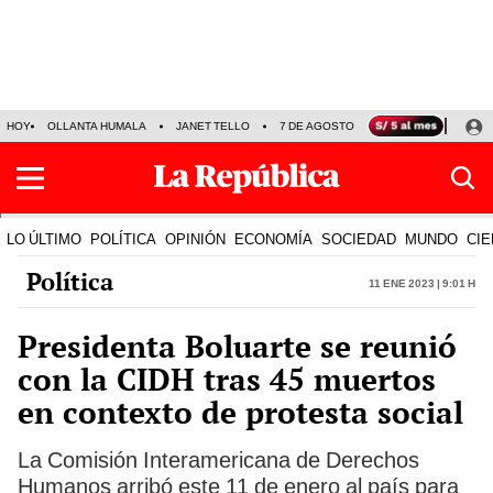
HOY
OLLANTA HUMALA
JANET TELLO
7 DE AGOSTO
TINKA RESULTADOS
LO ÚLTIMO
POLÍTICA
OPINIÓN
ECONOMÍA
SOCIEDAD
MUNDO
CIE
Política
11 Ene 2023 | 9:01 h
Presidenta Boluarte se reunió
con la CIDH tras 45 muertos
en contexto de protesta social
La Comisión Interamericana de Derechos
Humanos arribó este 11 de enero al país para