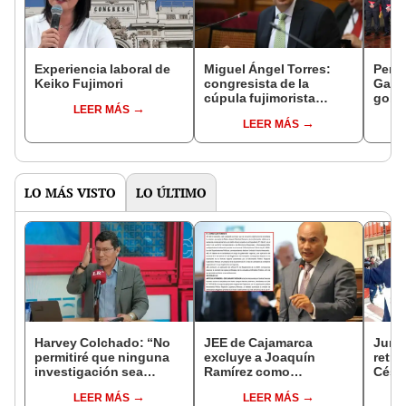
Experiencia laboral de
Miguel Ángel Torres:
Perfi
Keiko Fujimori
congresista de la
Gabin
cúpula fujimorista
gobi
LEER MÁS
controlará el primer año
Fujim
LEER MÁS
del Senado
LO MÁS VISTO
LO ÚLTIMO
Harvey Colchado: “No
JEE de Cajamarca
Junto
permitiré que ninguna
excluye a Joaquín
retro
investigación sea
Ramírez como
César
utilizada como presión
candidato a gobernador
será 
LEER MÁS
LEER MÁS
política”
regional por ocultar
Comis