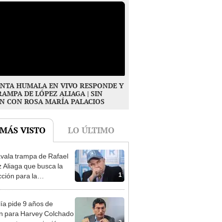
NTA HUMALA EN VIVO RESPONDE Y
RAMPA DE LÓPEZ ALIAGA | SIN
N CON ROSA MARÍA PALACIOS
 MÁS VISTO
LO ÚLTIMO
vala trampa de Rafael
 Aliaga que busca la
1
cción para la
ipalidad de Lima
lía pide 9 años de
ón para Harvey Colchado
2
resunta negociación