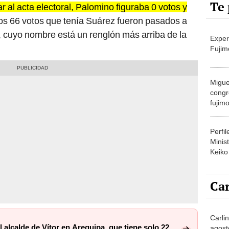
Te 
 al acta electoral, Palomino figuraba 0 votos y
s 66 votos que tenía Suárez fueron pasados a
 cuyo nombre está un renglón más arriba de la
Exper
Fujim
Migue
congr
fujimo
prime
Perfi
Minist
Keiko
Car
Carli
 alcalde de Vítor en Arequipa, que tiene solo 22
agost