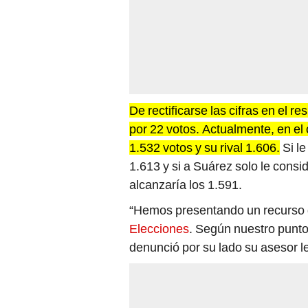
De rectificarse las cifras en el r
por 22 votos. Actualmente, en el
1.532 votos y su rival 1.606.
Si l
1.613 y si a Suárez solo le cons
alcanzaría los 1.591.
“Hemos presentando un recurso 
Elecciones
. Según nuestro punto 
denunció por su lado su asesor le