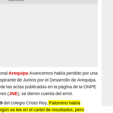
ional
Arequipa
Avancemos había perdido por una
aspirante de Juntos por el Desarrollo de Arequipa,
 de las actas publicadas en la página de la ONPE
nes (
JNE
), se dieron cuenta del error.
89
del colegio Cristo Rey,
Palomino había
gún se lee en el cartel de resultados, pero