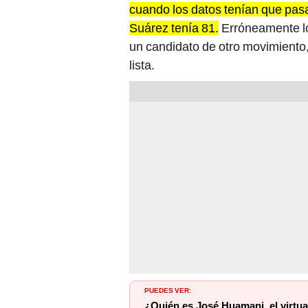
cuando los datos tenían que pasar
Suárez tenía 81.
Erróneamente lo
un candidato de otro movimiento,
lista.
PUEDES VER:
¿Quién es José Huamani, el virtual