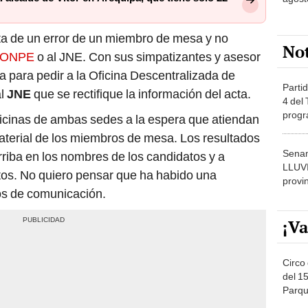
ta de un error de un miembro de mesa y no
No
ONPE
o al JNE. Con sus simpatizantes y asesor
pa para pedir a la Oficina Descentralizada de
Partid
al
JNE
que se rectifique la información del acta.
4 del
progr
ficinas de ambas sedes a la espera que atiendan
dónde
aterial de los miembros de mesa. Los resultados
Senam
rriba en los nombres de los candidatos y a
LLUV
tos. No quiero pensar que ha habido una
provi
os de comunicación.
¡Va
Circo 
del 15
Parqu
Migue