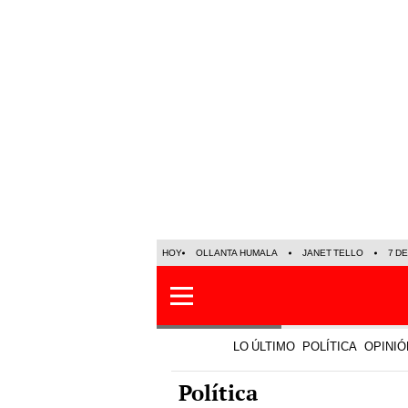
HOY
OLLANTA HUMALA
JANET TELLO
7 D
LO ÚLTIMO
POLÍTICA
OPINIÓ
Política