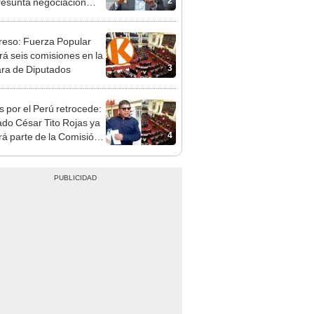
patible y falsedad
ógica
eso: Fuerza Popular
ará seis comisiones en la
3
ra de Diputados
s por el Perú retrocede:
ado César Tito Rojas ya
4
rá parte de la Comisión
ica