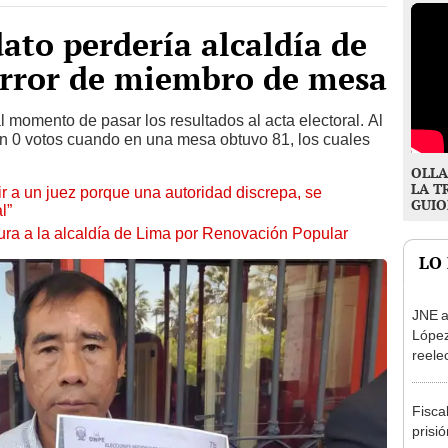
ato perdería alcaldía de
error de miembro de mesa
momento de pasar los resultados al acta electoral. Al
n 0 votos cuando en una mesa obtuvo 81, los cuales
OLLA
LA T
tuir a un juez porque una autoridad discrepa, se
GUIO
l”
ura a la alcaldía de Lima por Renovación Popular
LO
JNE a
López
reele
Munic
Fisca
prisi
por p