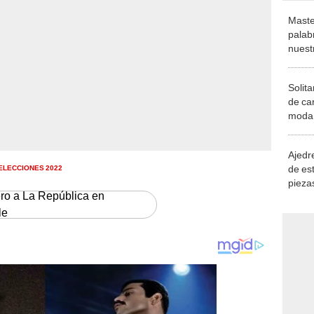
Maste
palab
nuest
Solita
de ca
moda.
demue
Ajedre
ELECCIONES 2022
de es
piezas
ero a La República en
consi
le