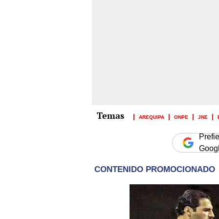
AREQUIPA
ONPE
JNE
Prefi
Goog