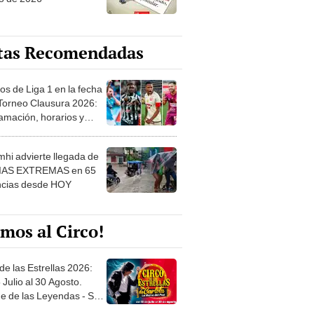
tas Recomendadas
os de Liga 1 en la fecha
 Torneo Clausura 2026:
amación, horarios y
 ver
hi advierte llegada de
IAS EXTREMAS en 65
ncias desde HOY
mos al Circo!
de las Estrellas 2026:
 Julio al 30 Agosto.
e de las Leyendas - San
l