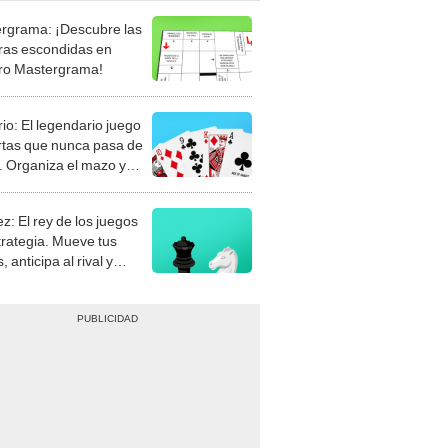
rgrama: ¡Descubre las
ras escondidas en
ro Mastergrama!
rio: El legendario juego
rtas que nunca pasa de
 Organiza el mazo y
stra tu habilidad.
z: El rey de los juegos
trategia. Mueve tus
, anticipa al rival y
gue el jaque mate.