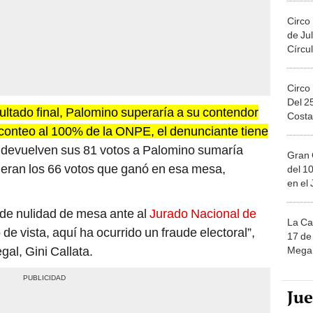
Circo
de Jul
Círcul
Circo
Del 2
esultado final, Palomino superaría a su contendor
Costa
 conteo al 100% de la ONPE, el denunciante tiene
e devuelven sus 81 votos a Palomino sumaría
Gran 
ideran los 66 votos que ganó en esa mesa,
del 10
en el
de nulidad de mesa ante al
Jurado Nacional de
La Ca
de vista, aquí ha ocurrido un fraude electoral”,
17 de 
gal, Gini Callata.
Mega 
Ju