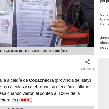
incom
ideol
Congr
lider
Cáma
Junto
diput
no se
d de Cocachacra. Foto: Alexis Choque/La República
de Ét
Compartir
 la alcaldía de
Cocachacra
(provincia de Islay)
us cálculos y celebraban su elección el último
resa cuando vieron el conteo al 100% de la
ctorales (
ONPE
).