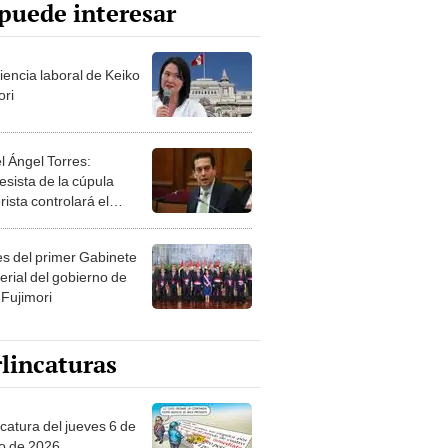
puede interesar
iencia laboral de Keiko
ori
l Ángel Torres:
esista de la cúpula
rista controlará el
r año del Senado
les del primer Gabinete
erial del gobierno de
 Fujimori
lincaturas
ncatura del jueves 6 de
o de 2026