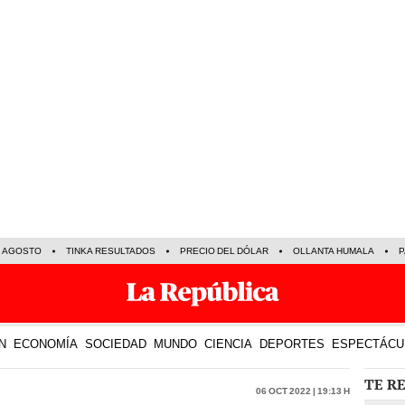
E AGOSTO
TINKA RESULTADOS
PRECIO DEL DÓLAR
OLLANTA HUMALA
P
N
ECONOMÍA
SOCIEDAD
MUNDO
CIENCIA
DEPORTES
ESPECTÁCU
TE R
06 Oct 2022 | 19:13 h