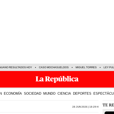
NUANO RESULTADOS HOY
CASO MOCHASUELDOS
MIGUEL TORRES
LEY PU
N
ECONOMÍA
SOCIEDAD
MUNDO
CIENCIA
DEPORTES
ESPECTÁCU
TE R
28 Jun 2026 | 18:29 h