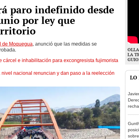
á paro indefinido desde
unio por ley que
rritorio
nal de Moquegua
, anunció que las medidas se
OLLA
probada.
LA T
GUIO
 cárcel e inhabilitación para excongresista fujimorista
 nivel nacional renuncian y dan paso a la reelección
LO
Javie
Dere
recha
otorg
Argen
Gunth
posic
sobre