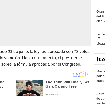
Gran 
del 10
en el
La Ca
17 de 
Mega 
ado 23 de junio, la ley fue aprobada con 78 votos
Ju
da votación. Hasta el momento, el presidente
 sobre la fórmula aprobada por el Congreso.
Maste
palab
nuest
Solita
de ca
moda.