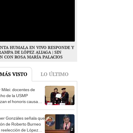
NTA HUMALA EN VIVO RESPONDE Y
RAMPA DE LÓPEZ ALIAGA | SIN
N CON ROSA MARÍA PALACIOS
 MÁS VISTO
LO ÚLTIMO
r Milei: docentes de
cho de la USMP
1
zan el honoris causa
ado al presidente de
tina
er Gonzáles señala que
ión de Roberto Burneo
2
 reelección de López