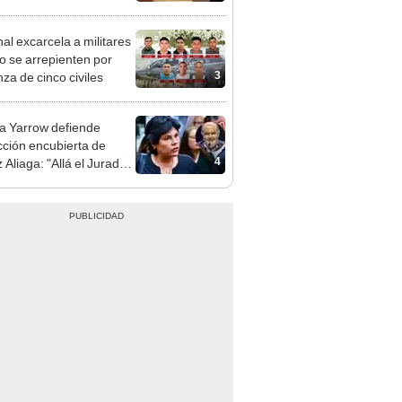
a no representan al JNE
nal excarcela a militares
o se arrepienten por
3
za de cinco civiles
 Yarrow defiende
cción encubierta de
4
 Aliaga: "Allá el Jurado
e deja sacar la vuelta"