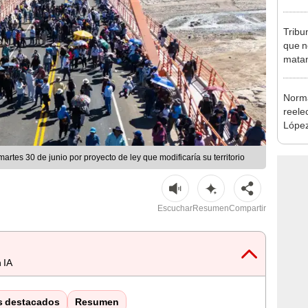
Aliag
Tribu
que n
matan
Norma
reele
López
que s
rtes 30 de junio por proyecto de ley que modificaría su territorio
Escuchar
Resumen
Compartir
 IA
s destacados
Resumen