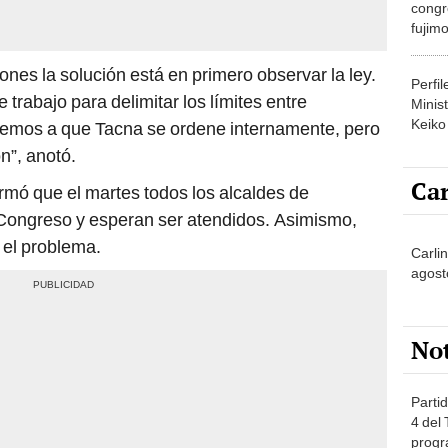
congr
fujimo
prime
iones la solución está en primero observar la ley.
Perfi
rabajo para delimitar los límites entre
Minist
Keiko
mos a que Tacna se ordene internamente, pero
n”, anotó.
Car
ormó que el martes todos los alcaldes de
Congreso y esperan ser atendidos. Asimismo,
 el problema.
Carli
agost
No
Partid
4 del
progr