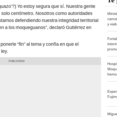
Te 
uazo’?) Yo estoy segura que sí. Nuestra gente
 solo centímetro. Nosotros como autoridades
Minis
cance
amos defendiendo nuestra integridad territorial
y viab
den a los moqueguanos”, declaró Gutiérrez en
invers
de Ju
Forta
onerle “fin” al tema y confía en que el
interi
promo
ley.
de pe
libert
Hospi
Moque
hemodi
obra 
renal
Exper
Fujim
Migue