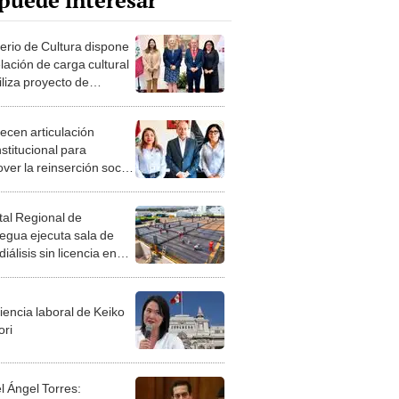
puede interesar
terio de Cultura dispone
lación de carga cultural
iliza proyecto de
ión de la Corte Superior
sticia de Moquegua
lecen articulación
nstitucional para
ver la reinserción social
rsonas privadas de
ad
tal Regional de
gua ejecuta sala de
álisis sin licencia en
clave para pacientes
es
iencia laboral de Keiko
ori
l Ángel Torres: