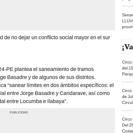
dónde
Senam
LLUV
provi
d de no dejar un conflicto social mayor en el sur
¡Va
Circo 
del 15
24-PE plantea el saneamiento de tramos
Parqu
orge Basadre y de algunos de sus distritos.
Migue
sca “sanear límites en dos ámbitos específicos: el
Circo
cial entre Jorge Basadre y Candarave, así como
de Jul
ital entre Locumba e Ilabaya”.
Círcul
Circo
Del 2
Costa