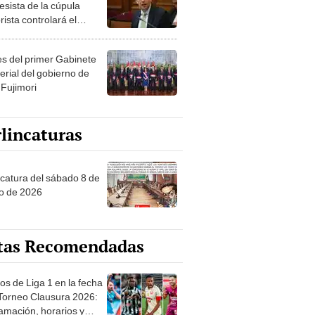
esista de la cúpula
rista controlará el
r año del Senado
les del primer Gabinete
erial del gobierno de
 Fujimori
lincaturas
ncatura del sábado 8 de
o de 2026
tas Recomendadas
os de Liga 1 en la fecha
 Torneo Clausura 2026:
amación, horarios y