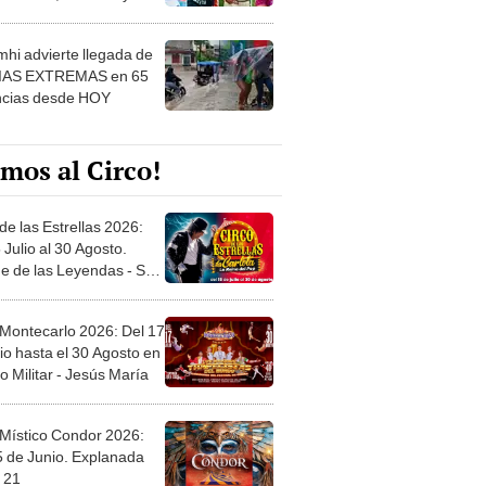
 ver
hi advierte llegada de
IAS EXTREMAS en 65
ncias desde HOY
mos al Circo!
de las Estrellas 2026:
 Julio al 30 Agosto.
e de las Leyendas - San
l
 Montecarlo 2026: Del 17
io hasta el 30 Agosto en
o Militar - Jesús María
 Místico Condor 2026:
5 de Junio. Explanada
 21