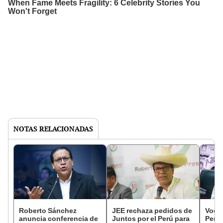
NOTAS RELACIONADAS
Roberto Sánchez
JEE rechaza pedidos de
Vocer
anuncia conferencia de
Juntos por el Perú para
Perú