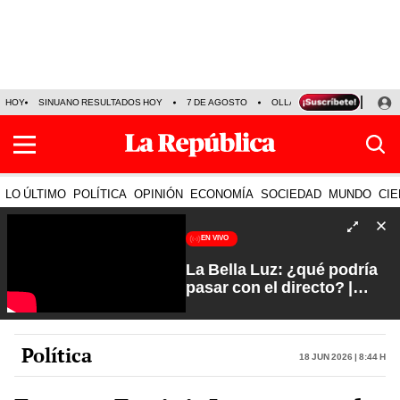
HOY
SINUANO RESULTADOS HOY
7 DE AGOSTO
OLLANTA HUMALA
PAPA
LO ÚLTIMO
POLÍTICA
OPINIÓN
ECONOMÍA
SOCIEDAD
MUNDO
CIE
EN VIVO
La Bella Luz: ¿qué podría
pasar con el directo? |
Fuerte y Claro con Manuela
Camacho
Política
18 Jun 2026 | 8:44 h