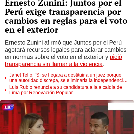
Ernesto Zunini: Juntos por el
Perú exige transparencia por
cambios en reglas para el voto
en el exterior
Ernesto Zunini afirmó que Juntos por el Perú
agotará recursos legales para aclarar cambios
en normas sobre el voto en el exterior y
pidió
transparencia sin llamar a la violencia
.
Janet Tello: “Si se llegara a destituir a un juez porque
una autoridad discrepa, se eliminaría la independencia
judicial”
Luis Rubio renuncia a su candidatura a la alcaldía de
Lima por Renovación Popular