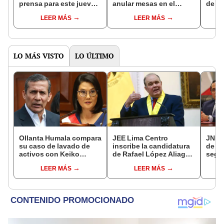
prensa para este jueves
anular mesas en el
de am
18: "Juntos por el Perú
extranjero
para 
LEER MÁS
LEER MÁS
tiene anuncios"
extra
norm
exist
LO MÁS VISTO
LO ÚLTIMO
Ollanta Humala compara
JEE Lima Centro
JNE a
su caso de lavado de
inscribe la candidatura
de au
activos con Keiko
de Rafael López Aliaga
segui
Fujimori: "Nosotros no
como teniente alcalde
prohi
LEER MÁS
LEER MÁS
recibimos, ella sí
de Lima
reele
recibió"