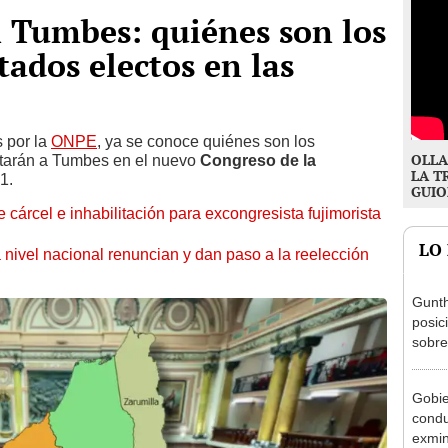
 Tumbes: quiénes son los
tados electos en las
 por la
ONPE
, ya se conoce quiénes son los
OLLA
ntarán a Tumbes en el nuevo
Congreso de la
LA T
1.
GUIO
 cárcel e inhabilitación para excongresista fujimorista
LO
 nivel nacional renuncian y dan paso a la reelección
Gunth
posic
sobre
Aliag
Gobie
condu
exmin