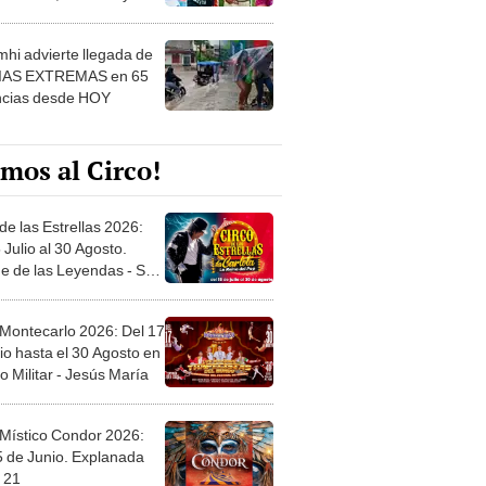
 ver
hi advierte llegada de
IAS EXTREMAS en 65
ncias desde HOY
mos al Circo!
de las Estrellas 2026:
 Julio al 30 Agosto.
e de las Leyendas - San
l
 Montecarlo 2026: Del 17
io hasta el 30 Agosto en
o Militar - Jesús María
 Místico Condor 2026:
5 de Junio. Explanada
 21