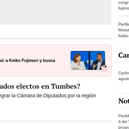
congr
fujimo
prime
Perfi
Minist
Keiko
Car
uir a Keiko Fujimori y busca
Carli
agost
tados electos en Tumbes?
egrar la Cámara de Diputados por la región
No
Partid
4 del
progr