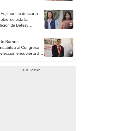
adrugada
 Fujimori no descarta
obierno pida la
3
dición de Betssy
z: "Está dentro de
ras facultades"
to Burneo
nsabiliza al Congreso
4
eelección encubierta de
des