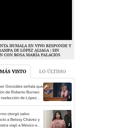
NTA HUMALA EN VIVO RESPONDE Y
RAMPA DE LÓPEZ ALIAGA | SIN
N CON ROSA MARÍA PALACIOS
 MÁS VISTO
LO ÚLTIMO
er Gonzáles señala que
ión de Roberto Burneo
1
 reelección de López
a no representan al JNE
rno otorgó salvo
cto a Betssy Chávez y
2
istra viajó a México en