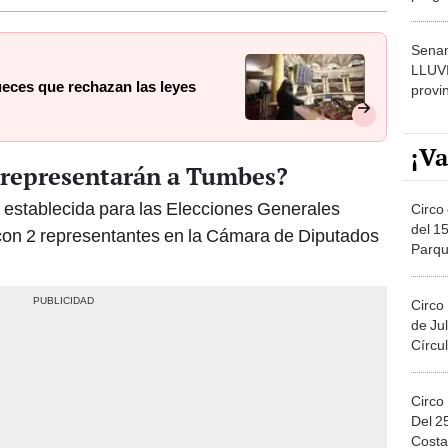
dónde
Senam
LLUV
ueces que rechazan las leyes
provi
¡Va
 representarán a Tumbes?
 establecida para las Elecciones Generales
Circo 
del 15
con 2 representantes en la Cámara de Diputados
Parqu
Migue
Circo
de Jul
Círcul
Circo
Del 2
Costa