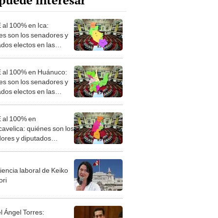
puede interesar
al 100% en Ica:
es son los senadores y
ados electos en las
iones 2026
al 100% en Huánuco:
es son los senadores y
ados electos en las
iones 2026
al 100% en
avelica: quiénes son los
ores y diputados
os en las Elecciones
iencia laboral de Keiko
ori
l Ángel Torres: