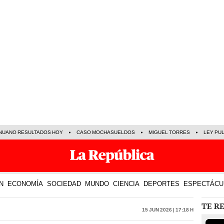
NUANO RESULTADOS HOY
CASO MOCHASUELDOS
MIGUEL TORRES
LEY PU
N
ECONOMÍA
SOCIEDAD
MUNDO
CIENCIA
DEPORTES
ESPECTÁCU
TE R
15 Jun 2026 | 17:18 h