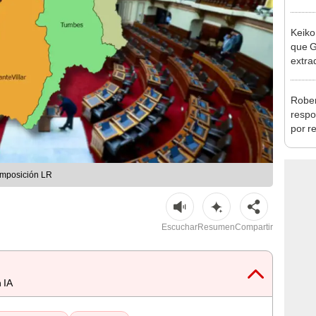
la m
Keiko
que G
extra
Cháve
nuest
Rober
respo
por r
alcal
omposición LR
Escuchar
Resumen
Compartir
 IA