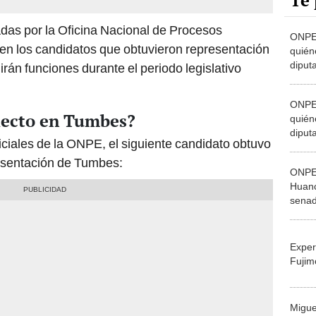
Te 
das por la Oficina Nacional de Procesos
ONPE 
en los candidatos que obtuvieron representación
quién
diput
rán funciones durante el periodo legislativo
Elecc
ONPE 
electo en Tumbes?
quién
diput
iciales de la ONPE, el siguiente candidato obtuvo
Elecc
esentación de Tumbes:
ONPE 
Huanc
senad
elect
2026
Exper
Fujim
Migue