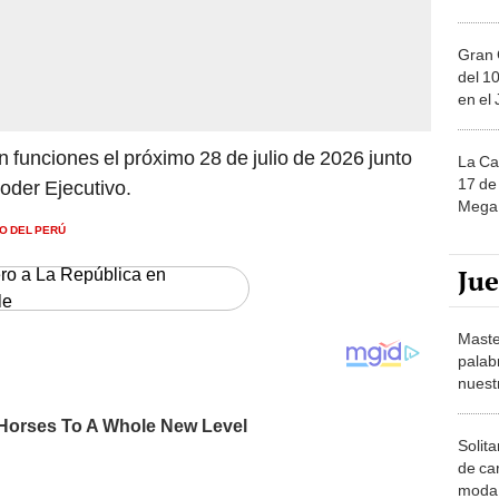
Gran 
del 10
en el
 funciones el próximo 28 de julio de 2026 junto
La Ca
17 de 
oder Ejecutivo.
Mega 
O DEL PERÚ
Ju
ero a La República en
le
Maste
palab
nuest
Solita
de ca
moda.