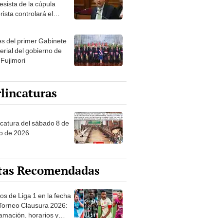
esista de la cúpula
rista controlará el
r año del Senado
les del primer Gabinete
erial del gobierno de
 Fujimori
lincaturas
ncatura del sábado 8 de
o de 2026
tas Recomendadas
os de Liga 1 en la fecha
 Torneo Clausura 2026:
amación, horarios y