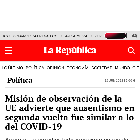
HOY
SINUANO RESULTADOS HOY
JORGE MESSI
ALIANZA LIMA VS SPORT BO
LO ÚLTIMO
POLÍTICA
OPINIÓN
ECONOMÍA
SOCIEDAD
MUNDO
CIE
Política
10 Jun 2026 | 5:00 h
Misión de observación de la
UE advierte que ausentismo en
segunda vuelta fue similar a lo
del COVID-19