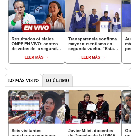
Resultados oficiales
Transparencia confirma
Ausen
ONPE EN VIVO: conteo
mayor ausentismo en
más d
de votos de la segunda
segunda vuelta: "Esta
peru
vuelta de Elecciones
dentro de los márgenes
la pr
LEER MÁS
LEER MÁS
Perú 2026
normales"
infor
LO MÁS VISTO
LO ÚLTIMO
Seis visitantes
Javier Milei: docentes
Gobie
registraron reuniones
de Derecho de la USMP
prom