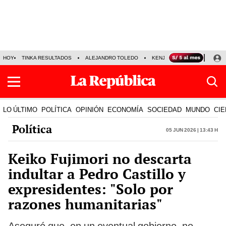
HOY
TINKA RESULTADOS
ALEJANDRO TOLEDO
KENJI FUJIMORI
PRECIO
LO ÚLTIMO
POLÍTICA
OPINIÓN
ECONOMÍA
SOCIEDAD
MUNDO
CIE
Política
05 Jun 2026 | 13:43 h
Keiko Fujimori no descarta
indultar a Pedro Castillo y
expresidentes: "Solo por
razones humanitarias"