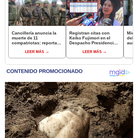
Cancillería anuncia la
Registran citas con
Miemb
muerte de 11
Keiko Fujimori en el
del 
compatriotas: reportan
Despacho Presidencial
aume
114 desaparecidos y 3
mientras ella estaba de
"Ojal
LEER MÁS
LEER MÁS
capturados por Ucrania
viaje
plan