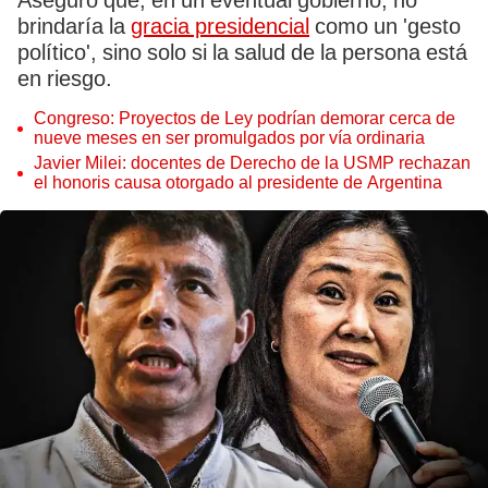
Aseguró que, en un eventual gobierno, no
brindaría la
gracia presidencial
como un 'gesto
político', sino solo si la salud de la persona está
en riesgo.
Congreso: Proyectos de Ley podrían demorar cerca de
nueve meses en ser promulgados por vía ordinaria
Javier Milei: docentes de Derecho de la USMP rechazan
el honoris causa otorgado al presidente de Argentina