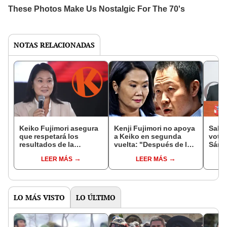
NOTAS RELACIONADAS
Keiko Fujimori asegura
Kenji Fujimori no apoya
Salva
que respetará los
a Keiko en segunda
votar
resultados de la
vuelta: "Después de lo
Sánch
segunda vuelta:
que viví, decidí no
Fuerz
LEER MÁS
LEER MÁS
"Siempre lo hemos
volver a ser usado"
contr
hecho"
un ri
LO MÁS VISTO
LO ÚLTIMO