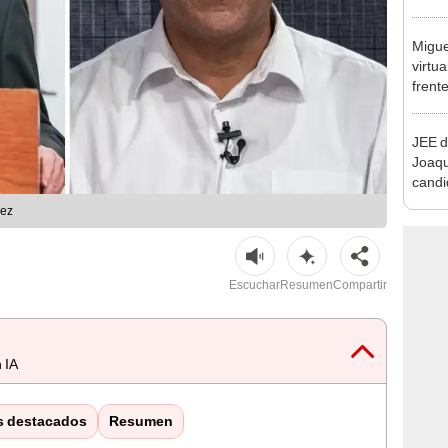
excon
María
Migue
virtu
frent
plant
JEE d
Joaq
candi
regio
hez
Escuchar
Resumen
Compartir
 IA
s destacados
Resumen