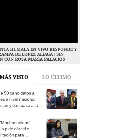
NTA HUMALA EN VIVO RESPONDE Y
RAMPA DE LÓPEZ ALIAGA | SIN
N CON ROSA MARÍA PALACIOS
 MÁS VISTO
LO ÚLTIMO
e 50 candidatos a
des a nivel nacional
1
cian y dan paso a la
cción encubierta
'Mochasueldos':
ía pide cárcel e
2
litación para