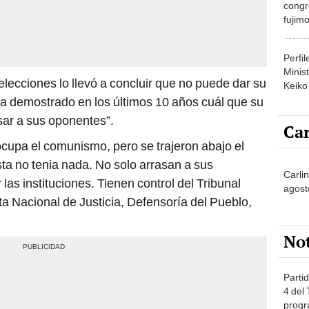
congr
fujimo
prime
Perfi
Minist
elecciones lo llevó a concluir que no puede dar su
Keiko
 ha demostrado en los últimos 10 años cuál que su
sar a sus oponentes”.
Car
cupa el comunismo, pero se trajeron abajo el
a no tenia nada. No solo arrasan a sus
Carlin
as instituciones. Tienen control del Tribunal
agost
nta Nacional de Justicia, Defensoría del Pueblo,
No
Partid
4 del
progr