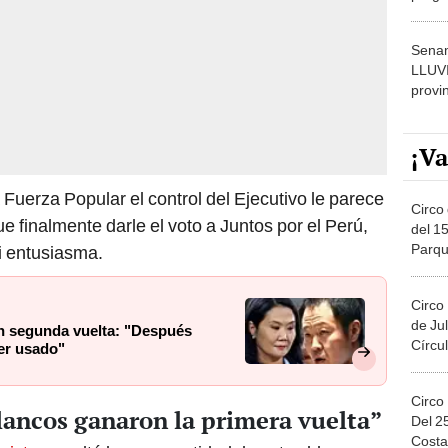
dónde
Senam
LLUV
provi
¡Va
 Fuerza Popular el control del Ejecutivo le parece
Circo 
 finalmente darle el voto a Juntos por el Perú,
del 15
Parqu
i entusiasma.
Migue
Circo
de Jul
en segunda vuelta: "Después
Círcul
ser usado"
Circo
blancos ganaron la primera vuelta”
Del 2
Costa