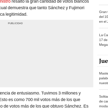
nistro
resaltó la gran cantidad de votos blancos
 cual demuestra que tanto Sánchez y Fujimori
Gran 
ca legitimidad.
del 10
en el
La Ca
17 de 
Mega 
Ju
Maste
palab
nuest
encia de entusiasmo. Tuvimos 3 millones y
Solita
Esto es como 700 mil votos más de los que
de ca
dio de votos más de los que obtuvo Sánchez. Es
moda.