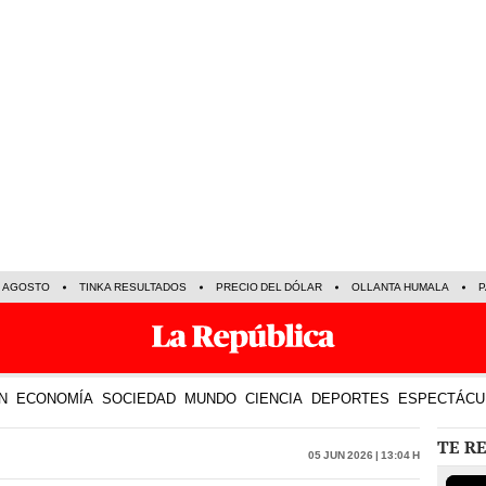
E AGOSTO
TINKA RESULTADOS
PRECIO DEL DÓLAR
OLLANTA HUMALA
P
N
ECONOMÍA
SOCIEDAD
MUNDO
CIENCIA
DEPORTES
ESPECTÁCU
TE R
05 Jun 2026 | 13:04 h