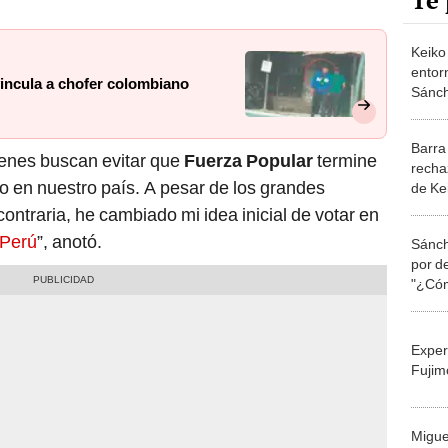
Te 
Keiko
entor
incula a chofer colombiano
Sánch
a Cast
Barra
ienes buscan evitar que
Fuerza Popular
termine
recha
co en nuestro país. A pesar de los grandes
de Ke
justic
ontraria, he cambiado mi idea inicial de votar en
nunca
 Perú
”, anotó.
Sánch
por de
"¿Cóm
pelon
dónde
Exper
Fujim
Migue