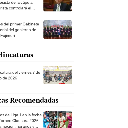
esista de la cúpula
rista controlará el
r año del Senado
les del primer Gabinete
erial del gobierno de
 Fujimori
lincaturas
catura del viernes 7 de
o de 2026
tas Recomendadas
os de Liga 1 en la fecha
 Torneo Clausura 2026:
amación, horarios y