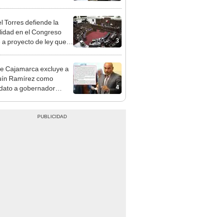
gresista fujimorista
 Cordero Jon Tay
l Torres defiende la
alidad en el Congreso
3
e a proyecto de ley que
ea la presencialidad
e Cajamarca excluye a
uín Ramírez como
4
dato a gobernador
nal por ocultar sentencia