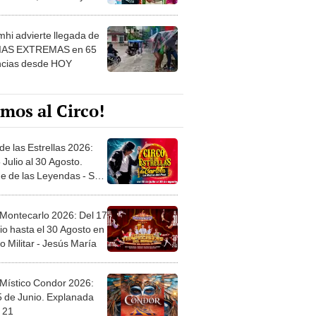
 ver
hi advierte llegada de
IAS EXTREMAS en 65
ncias desde HOY
mos al Circo!
de las Estrellas 2026:
 Julio al 30 Agosto.
e de las Leyendas - San
l
 Montecarlo 2026: Del 17
io hasta el 30 Agosto en
o Militar - Jesús María
 Místico Condor 2026:
5 de Junio. Explanada
 21