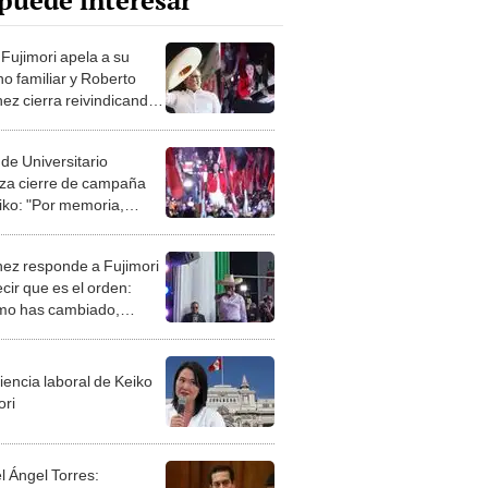
puede interesar
 Fujimori apela a su
no familiar y Roberto
ez cierra reivindicando
illo
 de Universitario
za cierre de campaña
iko: "Por memoria,
ia y dignidad, Fujimori
 más"
ez responde a Fujimori
cir que es el orden:
o has cambiado,
a? el pueblo sabe de
 vienes"
iencia laboral de Keiko
ori
l Ángel Torres: