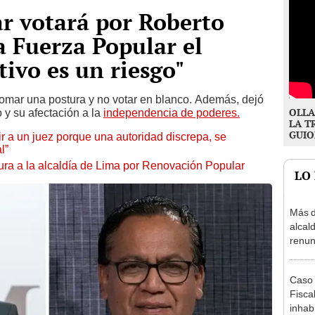
ar votará por Roberto
a Fuerza Popular el
tivo es un riesgo"
tomar una postura y no votar en blanco. Además, dejó
OLLA
 y su afectación a la
independencia de poderes.
LA T
GUIO
tuir a un juez porque una autoridad discrepa, se
l”
ura a la alcaldía de Lima por Renovación Popular
LO
Más d
alcal
renun
reele
Caso 
Fiscal
inhabi