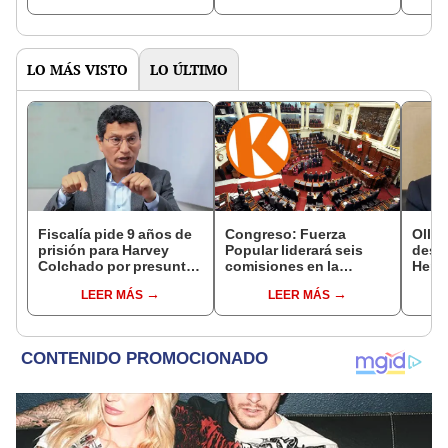
electorales"
demo
LO MÁS VISTO
LO ÚLTIMO
Fiscalía pide 9 años de
Congreso: Fuerza
Ollan
prisión para Harvey
Popular liderará seis
destr
Colchado por presunta
comisiones en la
Hered
negociación
Cámara de Diputados
el 20
LEER MÁS
LEER MÁS
incompatible y falsedad
ideológica