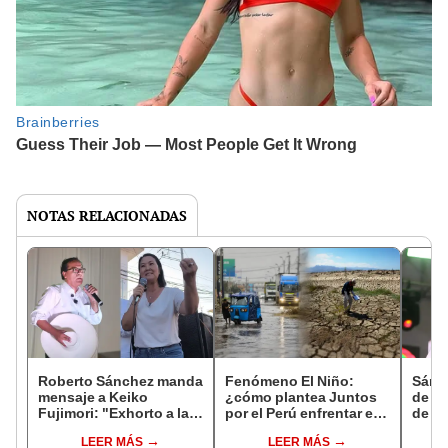
NOTAS RELACIONADAS
Roberto Sánchez manda
Fenómeno El Niño:
Sánch
mensaje a Keiko
¿cómo plantea Juntos
de pe
Fujimori: "Exhorto a la
por el Perú enfrentar el
de c
señora del caos a
impacto en agricultores
igua
LEER MÁS
LEER MÁS
aceptar los resultados
y trabajadores?
cond