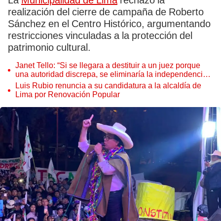
La
Municipalidad de Lima
rechazó la
realización del cierre de campaña de Roberto
Sánchez en el Centro Histórico, argumentando
restricciones vinculadas a la protección del
patrimonio cultural.
Janet Tello: “Si se llegara a destituir a un juez porque
una autoridad discrepa, se eliminaría la independencia
judicial”
Luis Rubio renuncia a su candidatura a la alcaldía de
Lima por Renovación Popular