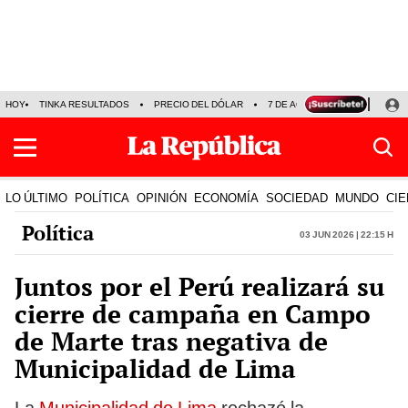
HOY
TINKA RESULTADOS
PRECIO DEL DÓLAR
7 DE AGOSTO
OLLANTA H
LO ÚLTIMO
POLÍTICA
OPINIÓN
ECONOMÍA
SOCIEDAD
MUNDO
CIE
Política
03 Jun 2026 | 22:15 h
Juntos por el Perú realizará su
cierre de campaña en Campo
de Marte tras negativa de
Municipalidad de Lima