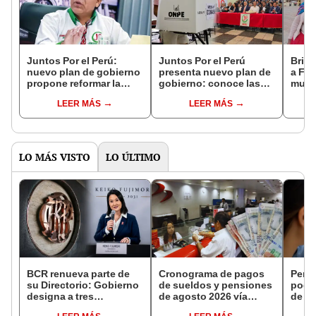
Juntos Por el Perú:
Juntos Por el Perú
Brigi
nuevo plan de gobierno
presenta nuevo plan de
a Fue
propone reformar la
gobierno: conoce las
muert
PNP, fortalecer la DIVIAC
nuevas propuestas del
"¿Cu
LEER MÁS
LEER MÁS
y construir cinco mega
partido a días de la
asesi
cárceles
segunda vuelta
polít
LO MÁS VISTO
LO ÚLTIMO
BCR renueva parte de
Cronograma de pagos
Perso
su Directorio: Gobierno
de sueldos y pensiones
podr
designa a tres
de agosto 2026 vía
de ha
representantes del
Banco de la Nación:
compr