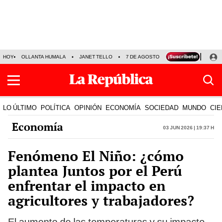
HOY
OLLANTA HUMALA
JANET TELLO
7 DE AGOSTO
TINKA RESULTADOS
LO ÚLTIMO
POLÍTICA
OPINIÓN
ECONOMÍA
SOCIEDAD
MUNDO
CIE
Economía
03 Jun 2026 | 19:37 h
Fenómeno El Niño: ¿cómo
plantea Juntos por el Perú
enfrentar el impacto en
agricultores y trabajadores?