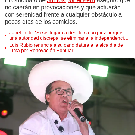
El candidato de
Juntos por el Perú
aseguró que
no caerán en provocaciones y que actuarán
con serenidad frente a cualquier obstáculo a
pocos días de los comicios.
Janet Tello: “Si se llegara a destituir a un juez porque
una autoridad discrepa, se eliminaría la independencia
judicial”
Luis Rubio renuncia a su candidatura a la alcaldía de
Lima por Renovación Popular