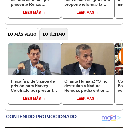
presentó Renzo
propone reformar la
mient
Reggiardo para
PNP, fortalecer la DIVIAC
otros
LEER MÁS
LEER MÁS
suspender segunda
y construir cinco mega
a Sá
vuelta
cárceles
LO MÁS VISTO
LO ÚLTIMO
Fiscalía pide 9 años de
Ollanta Humala: "Si no
Cong
prisión para Harvey
destruían a Nadine
Popul
Colchado por presunta
Heredia, podía entrar en
comis
negociación
el 2021 o el 2026"
Cáma
LEER MÁS
LEER MÁS
incompatible y falsedad
ideológica