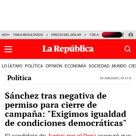
HOY
TINKA RESULTADOS
PRECIO DEL DÓLAR
7 DE AGOSTO
OLLANTA H
LO ÚLTIMO
POLÍTICA
OPINIÓN
ECONOMÍA
SOCIEDAD
MUNDO
CIE
Política
03 Jun 2026 | 19:17 h
Sánchez tras negativa de
permiso para cierre de
campaña: "Exigimos igualdad
de condiciones democráticas"