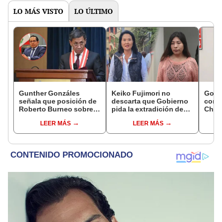
LO MÁS VISTO
LO ÚLTIMO
Gunther Gonzáles
Keiko Fujimori no
Gobi
señala que posición de
descarta que Gobierno
cond
Roberto Burneo sobre
pida la extradición de
Cháve
reelección de López
Betssy Chávez: "Está
viajó
LEER MÁS
LEER MÁS
Aliaga no representan al
dentro de nuestras
madr
JNE
facultades"