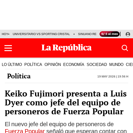
HOY
UNIVERSITARIO VS SPORTING CRISTAL
SINUANO RESULTADOS HOY
CA
LO ÚLTIMO
POLÍTICA
OPINIÓN
ECONOMÍA
SOCIEDAD
MUNDO
CIE
Política
19 May 2026 | 19:56 h
Keiko Fujimori presenta a Luis
Dyer como jefe del equipo de
personeros de Fuerza Popular
El nuevo jefe del equipo de personeros de
Fuerza Popular
señaló que esperan contar con