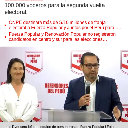
100.000 voceros para la segunda vuelta
electoral.
ONPE destinará más de S/10 millones de franja
electoral a Fuerza Popular y Juntos por el Perú para la
segunda vuelta
Fuerza Popular y Renovación Popular no registraron
candidatos en centro y sur para las elecciones
regionales
Luis Dyer será jefe del equipo de personeros de Fuerza Popular | Foto: