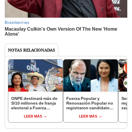
NOTAS RELACIONADAS
ONPE destinará más de
Fuerza Popular y
Sena
S/10 millones de franja
Renovación Popular no
regio
electoral a Fuerza
registraron candidatos
según
Popular y Juntos por el
en centro y sur para las
ONP
LEER MÁS
LEER MÁS
Perú para la segunda
elecciones regionales
vuelta