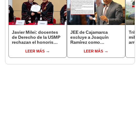
Javier Milei: docentes
JEE de Cajamarca
Tribu
de Derecho de la USMP
excluye a Joaquín
milit
rechazan el honoris
Ramírez como
arrep
causa otorgado al
candidato a gobernador
de ci
LEER MÁS
LEER MÁS
presidente de Argentina
regional por ocultar
sentencia