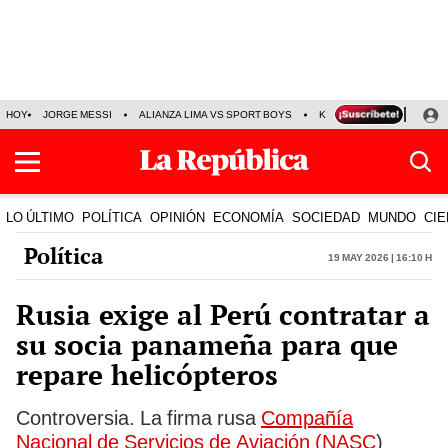
HOY
JORGE MESSI
ALIANZA LIMA VS SPORT BOYS
KENJI FUJIMORI
PRE
LO ÚLTIMO
POLÍTICA
OPINIÓN
ECONOMÍA
SOCIEDAD
MUNDO
CIE
Política
19 May 2026 | 16:10 h
Rusia exige al Perú contratar a
su socia panameña para que
repare helicópteros
Controversia. La firma rusa
Compañía
Nacional de Servicios de Aviación (NASC
)