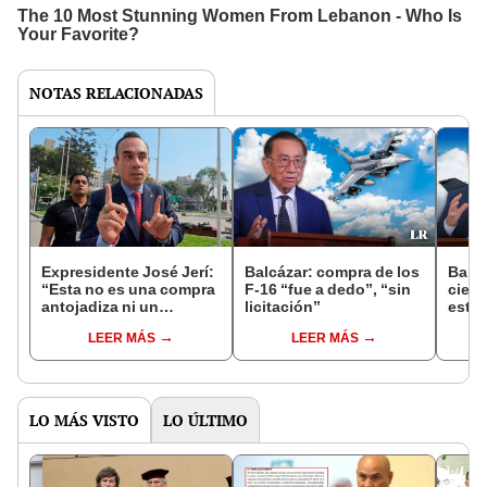
NOTAS RELACIONADAS
Expresidente José Jerí:
Balcázar: compra de los
Balcá
“Esta no es una compra
F-16 “fue a dedo”, “sin
ciert
antojadiza ni un
licitación”
esta
capricho político”
él o
LEER MÁS
LEER MÁS
LO MÁS VISTO
LO ÚLTIMO