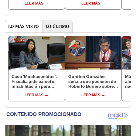
LEER MÁS
LEER MÁS
"Es m
LO MÁS VISTO
LO ÚLTIMO
Caso 'Mochasueldos':
Gunther Gonzáles
Más d
Fiscalía pide cárcel e
señala que posición de
alcal
inhabilitación para
Roberto Burneo sobre
nacio
excongresista
reelección de López
dan p
LEER MÁS
LEER MÁS
fujimorista María
Aliaga no representan al
encu
Cordero Jon Tay
JNE