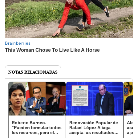
NOTAS RELACIONADAS
Roberto Burneo:
Renovación Popular de
Alej
"Pueden formular todos
Rafael López Aliaga
asum
los recursos, pero el
acepta los resultados
a pes
JNE es el que define"
de las elecciones 2026
fraud