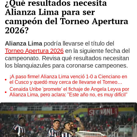
¿Qué resultados necesita
Alianza Lima para ser
campeón del Torneo Apertura
2026?
Alianza Lima
podría llevarse el título del
Torneo Apertura 2026
en la siguiente fecha del
campeonato. Revisa qué resultados necesitan
los blanquiazules para coronarse campeones.
¡A paso firme! Alianza Lima venció 1-0 a Cienciano en
el Cusco y quedó muy cerca de llevarse el Torneo
Apertura 2026
Cenaida Uribe 'promete' el fichaje de Ángela Leyva por
Alianza Lima, pero aclara: "Este año no, es muy difícil"