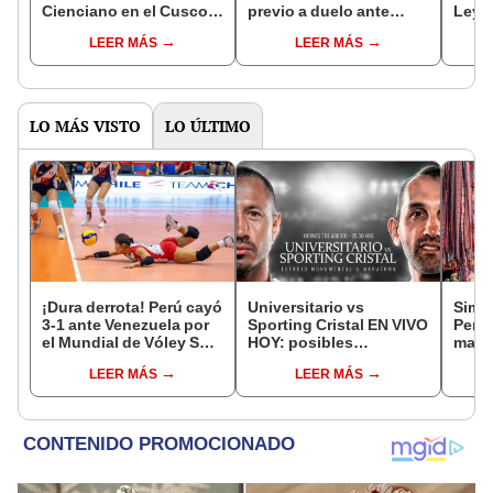
Cienciano en el Cusco y
previo a duelo ante
Leyva
quedó muy cerca de
Cienciano: delantero se
pero 
LEER MÁS
LEER MÁS
llevarse el Torneo
perdería lo que resta del
no, e
Apertura 2026
Torneo Apertura
LO MÁS VISTO
LO ÚLTIMO
¡Dura derrota! Perú cayó
Universitario vs
Simon
3-1 ante Venezuela por
Sporting Cristal EN VIVO
Perú
el Mundial de Vóley Sub
HOY: posibles
mara
17
alineaciones,
"Est
LEER MÁS
LEER MÁS
pronóstico, hora y canal
lo he
dónde ver partido por el
país"
Torneo Clausura 2026