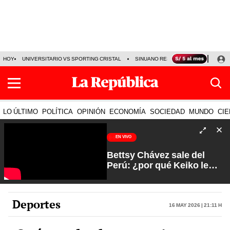
HOY
UNIVERSITARIO VS SPORTING CRISTAL
SINUANO RESULTADOS HOY
CA
LO ÚLTIMO
POLÍTICA
OPINIÓN
ECONOMÍA
SOCIEDAD
MUNDO
CIE
EN VIVO
Bettsy Chávez sale del
Perú: ¿por qué Keiko le
otorgó el salvoconducto? |
Fuerte y Claro con Manuela
Camacho
Deportes
16 May 2026 | 21:11 h