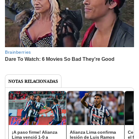
NOTAS RELACIONADAS
¡A paso firme! Alianza
Alianza Lima confirma
Cenai
Lima venció 1-0 a
lesión de Luis Ramos
el fi