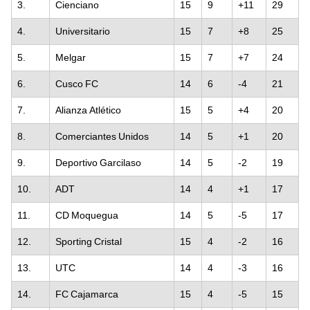
3.
Cienciano
15
9
+11
29
4.
Universitario
15
7
+8
25
5.
Melgar
15
7
+7
24
6.
Cusco FC
14
6
-4
21
7.
Alianza Atlético
15
5
+4
20
8.
Comerciantes Unidos
14
5
+1
20
9.
Deportivo Garcilaso
14
5
-2
19
10.
ADT
14
4
+1
17
11.
CD Moquegua
14
5
-5
17
12.
Sporting Cristal
15
4
-2
16
13.
UTC
14
4
-3
16
14.
FC Cajamarca
15
4
-5
15