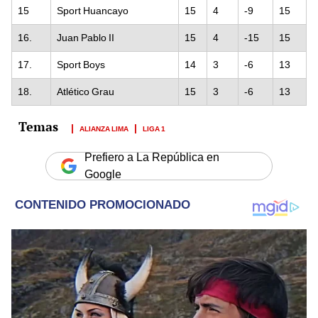
15
Sport Huancayo
15
4
-9
15
16.
Juan Pablo II
15
4
-15
15
17.
Sport Boys
14
3
-6
13
18.
Atlético Grau
15
3
-6
13
ALIANZA LIMA
LIGA 1
Prefiero a La República en
Google