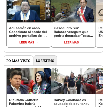
Acusación en caso
Gasoducto Sur:
Perú
Gasoducto al borde del
Balcázar asegura que
US$3
archivo por fallas de la
podría destrabar "esta
Enag
fiscalía
semana" el proyecto de
del G
LEER MÁS
LEER MÁS
masificación de gas
según
natural al sur del país
LO MÁS VISTO
LO ÚLTIMO
Diputada Catherin
Harvey Colchado es
Regis
Palomino habría
acusado de ocultar su
Keiko