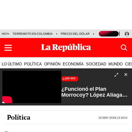
HOY
TERREMOTO EN COLOMBIA
PRECIO DEL DÓLAR
KEIKO FUJIMORI
P
LO ÚLTIMO
POLÍTICA
OPINIÓN
ECONOMÍA
SOCIEDAD
MUNDO
CIE
EN VIVO
¿Funcionó el Plan
Morrocoy? López Aliaga
favorito de Lima tras
jugada al JNE | Arde Troya
con Juliana Oxenford
Política
15 May 2026 | 5:04 h