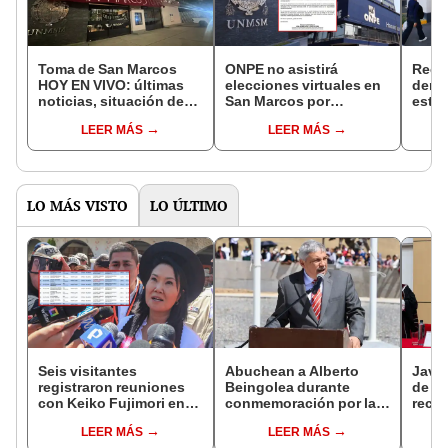
Toma de San Marcos
ONPE no asistirá
Rect
HOY EN VIVO: últimas
elecciones virtuales en
denu
noticias, situación de
San Marcos por
estud
los estudiantes,
comicios presidenciales
del 
LEER MÁS
LEER MÁS
rechazo a la reelección
2026: "Lamentamos que
a ree
de la rectora Jerí Ramón
no podrá brindarse el
y más
servicio"
LO MÁS VISTO
LO ÚLTIMO
Seis visitantes
Abuchean a Alberto
Javie
registraron reuniones
Beingolea durante
de D
con Keiko Fujimori en
conmemoración por la
recha
las mismas horas que la
Batalla de Junín
causa
LEER MÁS
LEER MÁS
presidenta se
presi