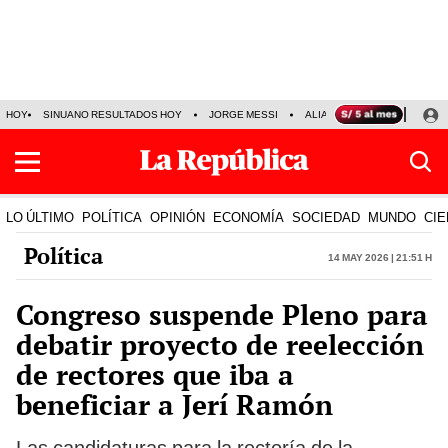
HOY
SINUANO RESULTADOS HOY
JORGE MESSI
ALIANZA LIMA VS SPORT BO
LO ÚLTIMO
POLÍTICA
OPINIÓN
ECONOMÍA
SOCIEDAD
MUNDO
CIE
Política
14 May 2026 | 21:51 h
Congreso suspende Pleno para
debatir proyecto de reelección
de rectores que iba a
beneficiar a Jerí Ramón