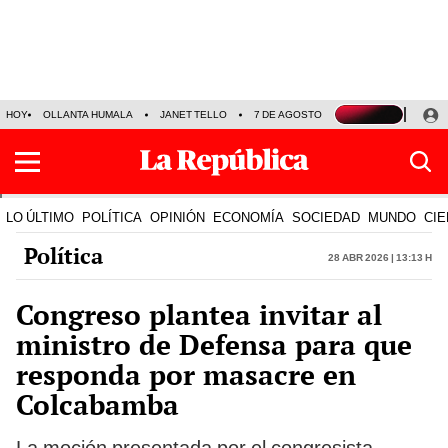
HOY
OLLANTA HUMALA
JANET TELLO
7 DE AGOSTO
TINKA RESULTADOS
LO ÚLTIMO
POLÍTICA
OPINIÓN
ECONOMÍA
SOCIEDAD
MUNDO
CIE
Política
28 Abr 2026 | 13:13 h
Congreso plantea invitar al
ministro de Defensa para que
responda por masacre en
Colcabamba