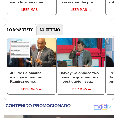
ministros para que
para responder por
solo 
respondan por aviones
crisis de becas en
proye
LEER MÁS
LEER MÁS
F-16
Pronabec
hasta
fina
LO MÁS VISTO
LO ÚLTIMO
JEE de Cajamarca
Harvey Colchado: “No
JNE a
excluye a Joaquín
permitiré que ninguna
Rafae
Ramírez como
investigación sea
busca
candidato a gobernador
utilizada como presión
la Mu
LEER MÁS
LEER MÁS
regional por ocultar
política”
Lima
sentencia