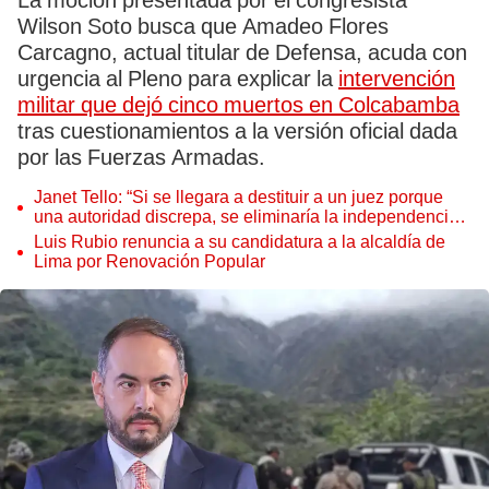
La moción presentada por el congresista
Wilson Soto busca que Amadeo Flores
Carcagno, actual titular de Defensa, acuda con
urgencia al Pleno para explicar la
intervención
militar que dejó cinco muertos en Colcabamba
tras cuestionamientos a la versión oficial dada
por las Fuerzas Armadas.
Janet Tello: “Si se llegara a destituir a un juez porque
una autoridad discrepa, se eliminaría la independencia
judicial”
Luis Rubio renuncia a su candidatura a la alcaldía de
Lima por Renovación Popular