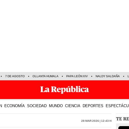
7 DE AGOSTO
OLLANTA HUMALA
PAPA LEÓN XIV
NALDY SALDAÑA
N
ECONOMÍA
SOCIEDAD
MUNDO
CIENCIA
DEPORTES
ESPECTÁCU
TE R
28 Mar 2026 | 12:43 h