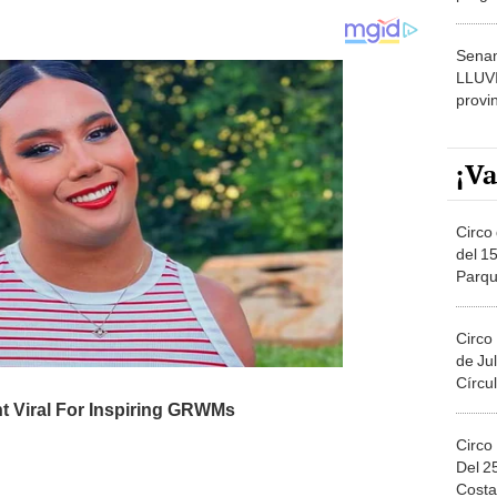
dónde
Senam
LLUV
provi
¡Va
Circo 
del 15
Parqu
Migue
Circo
de Jul
Círcul
Circo
Del 2
Costa