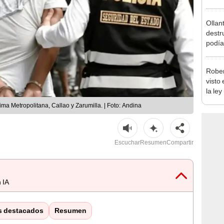
Ollan
destr
podía
2026
Rober
visto
la ley
toda l
a Metropolitana, Callao y Zarumilla. | Foto: Andina
Escuchar
Resumen
Compartir
 IA
s destacados
Resumen