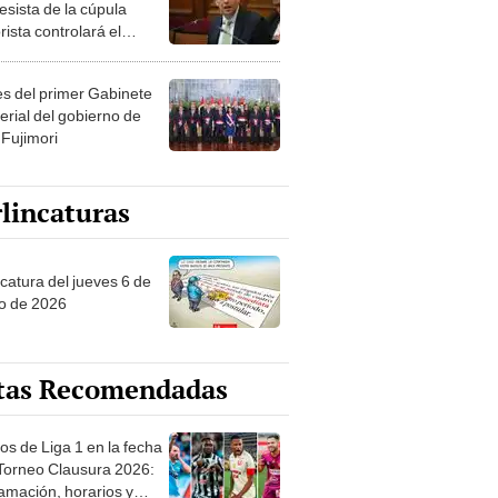
esista de la cúpula
rista controlará el
r año del Senado
les del primer Gabinete
erial del gobierno de
 Fujimori
lincaturas
ncatura del jueves 6 de
o de 2026
tas Recomendadas
os de Liga 1 en la fecha
 Torneo Clausura 2026:
amación, horarios y