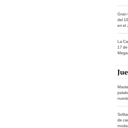
Gran 
del 10
en el
La Ca
17 de 
Mega 
Ju
Maste
palab
nuest
Solita
de ca
moda.