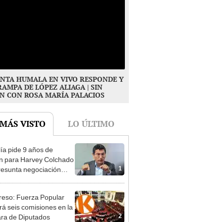
NTA HUMALA EN VIVO RESPONDE Y
RAMPA DE LÓPEZ ALIAGA | SIN
N CON ROSA MARÍA PALACIOS
 MÁS VISTO
LO ÚLTIMO
lía pide 9 años de
ón para Harvey Colchado
1
resunta negociación
patible y falsedad
ógica
eso: Fuerza Popular
ará seis comisiones en la
2
ra de Diputados