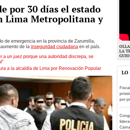
e por 30 días el estado
n Lima Metropolitana y
do de emergencia en la provincia de Zarumilla,
OLLA
l aumento de la
inseguridad ciudadana
en el país.
LA T
GUIO
tuir a un juez porque una autoridad discrepa, se
l”
ura a la alcaldía de Lima por Renovación Popular
LO
Fisca
prisi
por p
incom
ideol
Congr
lider
Cáma