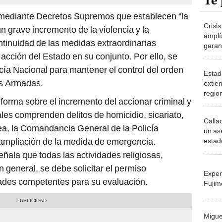
Te 
 mediante Decretos Supremos que establecen “la
Crisi
un grave incremento de la violencia y la
amplí
ntinuidad de las medidas extraordinarias
garan
acción del Estado en su conjunto. Por ello, se
de GL
licía Nacional para mantener el control del orden
Estad
as Armadas.
extien
region
forma sobre el incremento del accionar criminal y
inten
ales comprenden delitos de homicidio, sicariato,
Callao
nea, la Comandancia General de la Policía
un as
ampliación de la medida de emergencia.
estad
ñala que todas las actividades religiosas,
n general, se debe solicitar el permiso
Exper
dades competentes para su evaluación.
Fujim
Migue