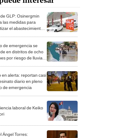
puede interesar
s de GLP: Osinergmin
a las medidas para
tizar el abastecimiento
P y combustibles
o de emergencia se
de en distritos de ocho
es por riesgo de lluvias
sas
 en alerta: reportan casi
esinato diario en pleno
o de emergencia
iencia laboral de Keiko
ori
l Ángel Torres: