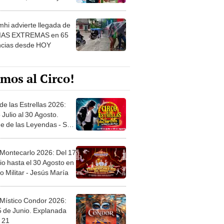
 ver
hi advierte llegada de
IAS EXTREMAS en 65
ncias desde HOY
mos al Circo!
de las Estrellas 2026:
 Julio al 30 Agosto.
e de las Leyendas - San
l
 Montecarlo 2026: Del 17
io hasta el 30 Agosto en
o Militar - Jesús María
 Místico Condor 2026:
5 de Junio. Explanada
 21