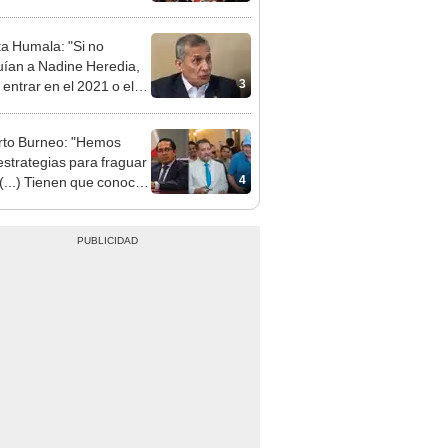
ta Humala: "Si no
uían a Nadine Heredia,
3
 entrar en el 2021 o el
"
to Burneo: "Hemos
 estrategias para fraguar
4
 (...) Tienen que conocer
a lista"