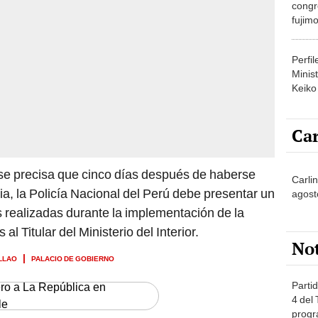
congr
fujimo
prime
Perfi
Minist
Keiko
Car
e precisa que cinco días después de haberse
Carli
, la Policía Nacional del Perú debe presentar un
agost
s realizadas durante la implementación de la
l Titular del Ministerio del Interior.
No
LLAO
PALACIO DE GOBIERNO
Partid
ero a La República en
4 del
le
progr