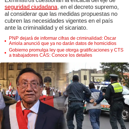
Exministros cuestionan la eficacia del eje de
seguridad ciudadana
, en el decreto supremo,
al considerar que las medidas propuestas no
cubren las necesidades vigentes en el país
ante la criminalidad y el sicariato.
PNP dejará de informar cifras de criminalidad: Óscar
Arriola anunció que ya no darán datos de homicidios
Gobierno promulga ley que otorga gratificaciones y CTS
a trabajadores CAS: Conoce los detalles