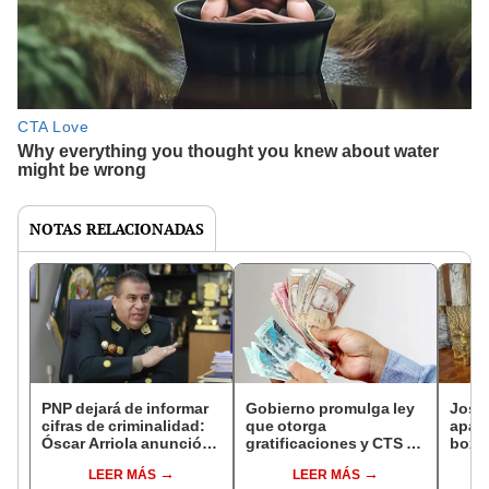
NOTAS RELACIONADAS
PNP dejará de informar
Gobierno promulga ley
José 
cifras de criminalidad:
que otorga
apare
Óscar Arriola anunció
gratificaciones y CTS a
boxe
que ya no darán datos
trabajadores CAS:
de At
LEER MÁS
LEER MÁS
de homicidios
Conoce los detalles
inseg