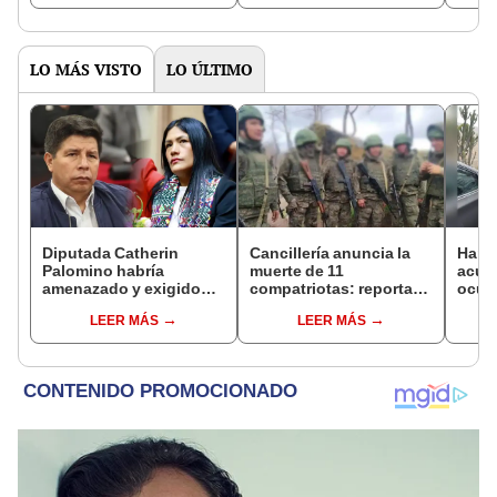
ases
LO MÁS VISTO
LO ÚLTIMO
Diputada Catherin
Cancillería anuncia la
Harv
Palomino habría
muerte de 11
acusa
amenazado y exigido
compatriotas: reportan
ocup
S/300 mil a familiares de
114 desaparecidos y 3
docum
LEER MÁS
LEER MÁS
Pedro Castillo tras
capturados por Ucrania
alqui
insultarlos por
PNP
WhatsApp