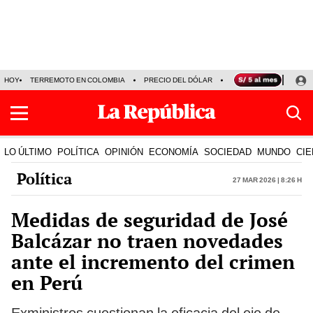
HOY
TERREMOTO EN COLOMBIA
PRECIO DEL DÓLAR
KEIKO FUJIMORI
P
LO ÚLTIMO
POLÍTICA
OPINIÓN
ECONOMÍA
SOCIEDAD
MUNDO
CIE
Política
27 Mar 2026 | 8:26 h
Medidas de seguridad de José
Balcázar no traen novedades
ante el incremento del crimen
en Perú