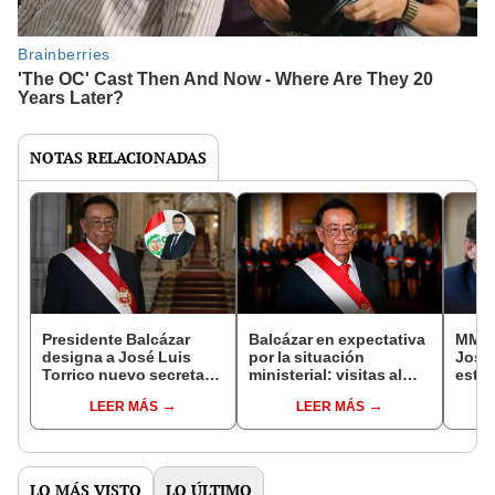
NOTAS RELACIONADAS
Presidente Balcázar
Balcázar en expectativa
MML e
designa a José Luis
por la situación
José 
Torrico nuevo secretario
ministerial: visitas al
esta
general del Despacho
despacho, presión de
en Li
LEER MÁS
LEER MÁS
Presidencial
partidos y ministros que
se posicionan
LO MÁS VISTO
LO ÚLTIMO