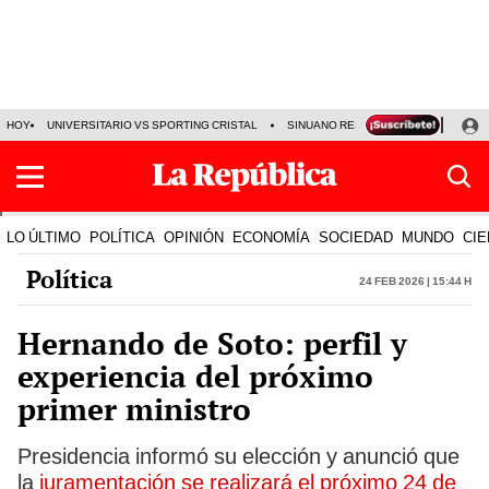
HOY
UNIVERSITARIO VS SPORTING CRISTAL
SINUANO RESULTADOS HOY
CA
LO ÚLTIMO
POLÍTICA
OPINIÓN
ECONOMÍA
SOCIEDAD
MUNDO
CIE
Política
24 Feb 2026 | 15:44 h
Hernando de Soto: perfil y
experiencia del próximo
primer ministro
Presidencia informó su elección y anunció que
la
juramentación se realizará el próximo 24 de