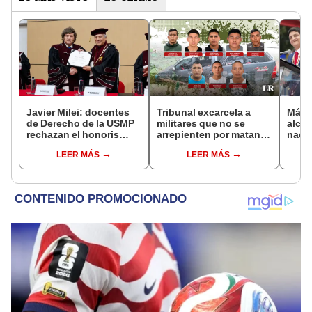
Javier Milei: docentes
Tribunal excarcela a
Más d
de Derecho de la USMP
militares que no se
alcal
rechazan el honoris
arrepienten por matanza
nacio
causa otorgado al
de cinco civiles
dan p
LEER MÁS
LEER MÁS
presidente de Argentina
encu