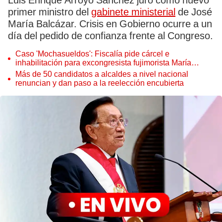
Luis Enrique Arroyo Sánchez juró como nuevo
primer ministro del
gabinete ministerial
de José
María Balcázar. Crisis en Gobierno ocurre a un
día del pedido de confianza frente al Congreso.
Caso 'Mochasueldos': Fiscalía pide cárcel e
inhabilitación para excongresista fujimorista María
Cordero Jon Tay
Más de 50 candidatos a alcaldes a nivel nacional
renuncian y dan paso a la reelección encubierta