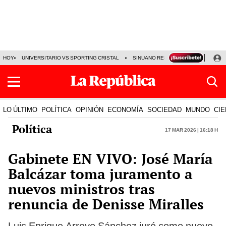
HOY
UNIVERSITARIO VS SPORTING CRISTAL
SINUANO RESULTADOS HOY
CA
LO ÚLTIMO
POLÍTICA
OPINIÓN
ECONOMÍA
SOCIEDAD
MUNDO
CIE
Política
17 Mar 2026 | 16:18 h
Gabinete EN VIVO: José María
Balcázar toma juramento a
nuevos ministros tras
renuncia de Denisse Miralles