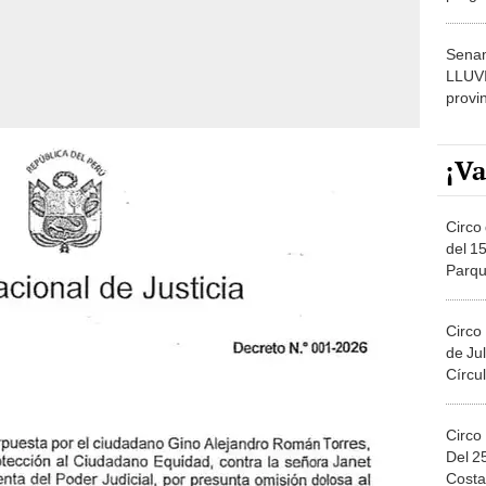
dónde
Senam
LLUV
provi
¡Va
Circo 
del 15
Parqu
Migue
Circo
de Jul
Círcul
Circo
Del 2
Costa