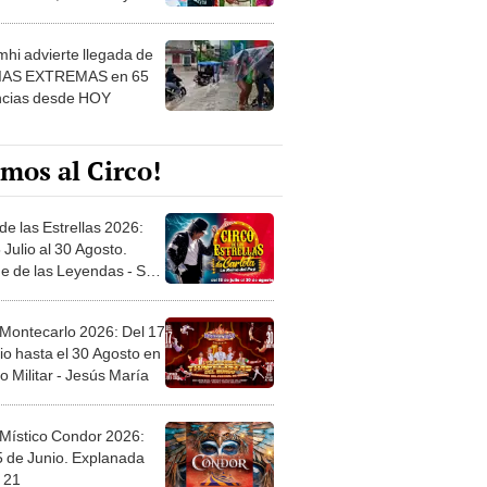
 ver
hi advierte llegada de
IAS EXTREMAS en 65
ncias desde HOY
mos al Circo!
de las Estrellas 2026:
 Julio al 30 Agosto.
e de las Leyendas - San
l
 Montecarlo 2026: Del 17
io hasta el 30 Agosto en
o Militar - Jesús María
 Místico Condor 2026:
5 de Junio. Explanada
 21