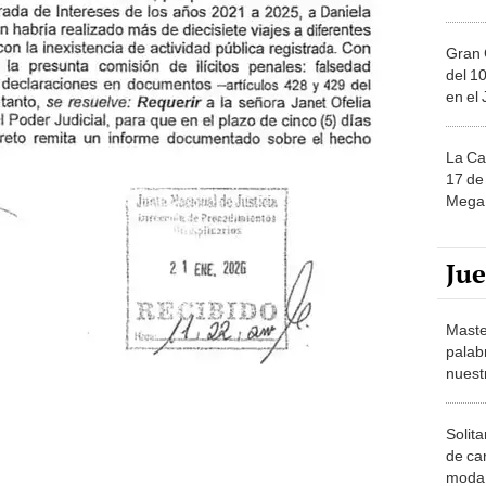
Gran 
del 10
en el
La Ca
17 de 
Mega 
Ju
Maste
palab
nuest
Solita
de ca
moda.