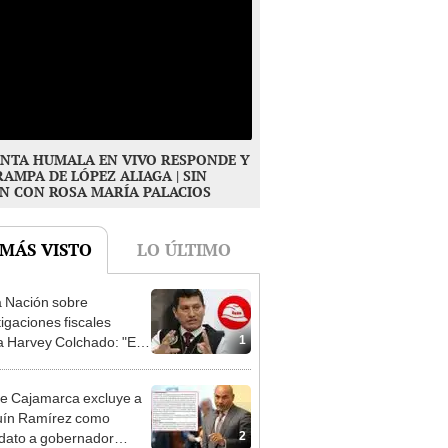
NTA HUMALA EN VIVO RESPONDE Y
RAMPA DE LÓPEZ ALIAGA | SIN
N CON ROSA MARÍA PALACIOS
 MÁS VISTO
LO ÚLTIMO
 Nación sobre
tigaciones fiscales
1
a Harvey Colchado: "El
terio Público no puede
ilizado políticamente"
e Cajamarca excluye a
uín Ramírez como
2
dato a gobernador