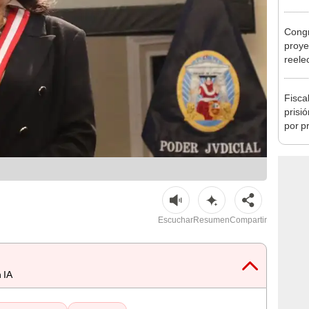
regio
Congr
proye
reele
alcal
Fisca
prisi
por p
incom
ideol
Escuchar
Resumen
Compartir
 IA