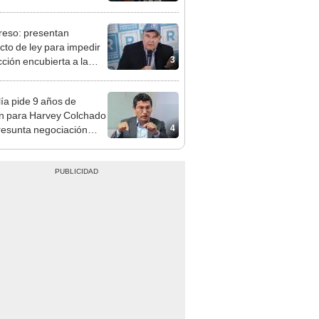
nal por ocultar sentencia
eso: presentan
cto de ley para impedir
3
cción encubierta a la
día
lía pide 9 años de
ón para Harvey Colchado
4
resunta negociación
patible y falsedad
ógica