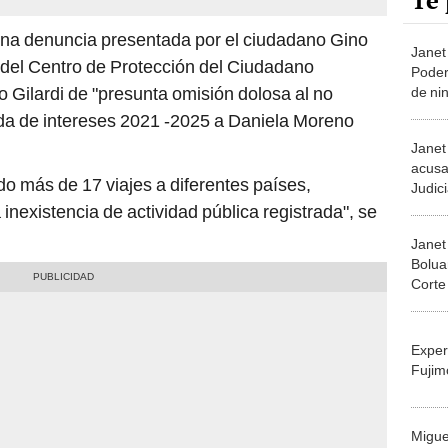
Te 
na denuncia presentada por el ciudadano Gino
Janet 
 del Centro de Protección del Ciudadano
Poder
lo Gilardi de "presunta omisión dolosa al no
de nin
econó
ada de intereses 2021 -2025 a Daniela Moreno
Janet
acusa
do más de 17 viajes a diferentes países,
Judici
haga 
 inexistencia de actividad pública registrada", se
Janet 
Bolua
Corte
reform
Exper
Fujim
Migue