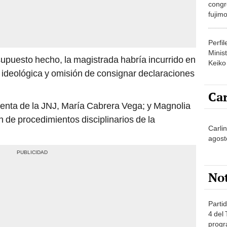
congr
fujimo
prime
Perfi
Minist
upuesto hecho, la magistrada habría incurrido en
Keiko
 ideológica y omisión de consignar declaraciones
Car
esidenta de la JNJ, María Cabrera Vega; y Magnolia
ón de procedimientos disciplinarios de la
Carli
agost
No
Partid
4 del
progr