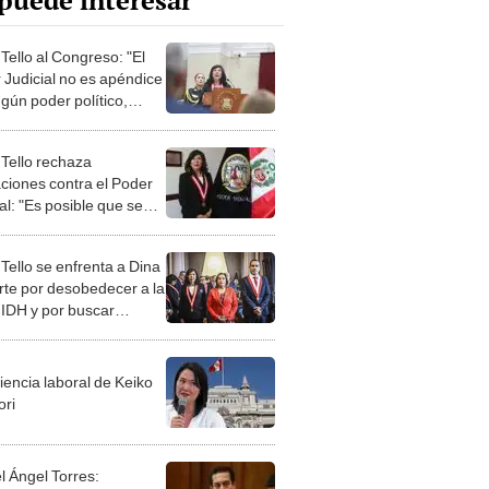
puede interesar
Tello al Congreso: "El
 Judicial no es apéndice
gún poder político,
mico o fáctico"
 Tello rechaza
ciones contra el Poder
al: "Es posible que se
para captar votos"
Tello se enfrenta a Dina
rte por desobedecer a la
 IDH y por buscar
ar el sistema de justicia
iencia laboral de Keiko
ori
l Ángel Torres: