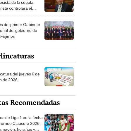
esista de la cúpula
rista controlará el
r año del Senado
les del primer Gabinete
erial del gobierno de
 Fujimori
lincaturas
ncatura del jueves 6 de
o de 2026
tas Recomendadas
os de Liga 1 en la fecha
 Torneo Clausura 2026:
amación, horarios y