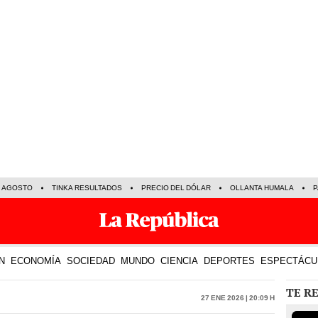
E AGOSTO
TINKA RESULTADOS
PRECIO DEL DÓLAR
OLLANTA HUMALA
P
N
ECONOMÍA
SOCIEDAD
MUNDO
CIENCIA
DEPORTES
ESPECTÁCU
TE R
27 Ene 2026 | 20:09 h