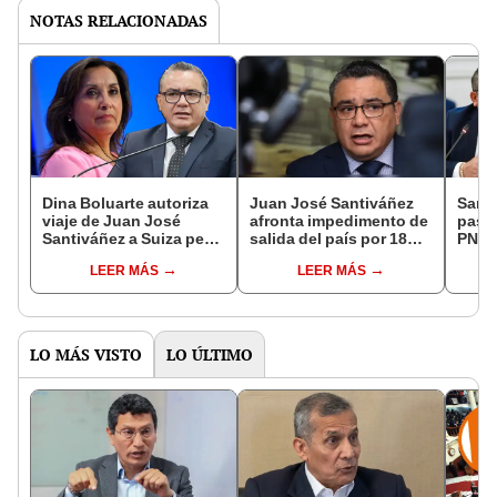
NOTAS RELACIONADAS
Dina Boluarte autoriza
Juan José Santiváñez
Santi
viaje de Juan José
afronta impedimento de
pase 
Santiváñez a Suiza pese
salida del país por 18
PNP p
a restricción de salida
meses, según orden del
mine
LEER MÁS
LEER MÁS
del país
Poder Judicial
LO MÁS VISTO
LO ÚLTIMO