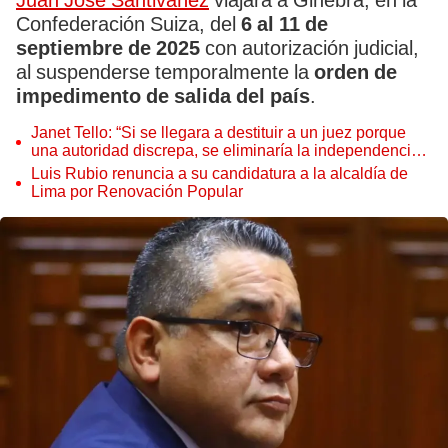
Juan José Santiváñez
viajará a Ginebra, en la
Confederación Suiza, del
6 al 11 de
septiembre de 2025
con autorización judicial,
al suspenderse temporalmente la
orden de
impedimento de salida del país
.
Janet Tello: “Si se llegara a destituir a un juez porque
una autoridad discrepa, se eliminaría la independencia
judicial”
Luis Rubio renuncia a su candidatura a la alcaldía de
Lima por Renovación Popular