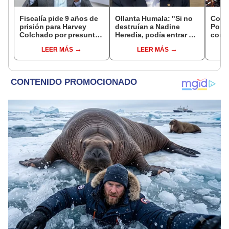
Fiscalía pide 9 años de
Ollanta Humala: "Si no
Cong
prisión para Harvey
destruían a Nadine
Popul
Colchado por presunta
Heredia, podía entrar en
comis
negociación
el 2021 o el 2026"
Cáma
LEER MÁS
LEER MÁS
incompatible y falsedad
ideológica