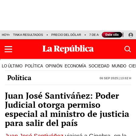
HOY
TINKA RESULTADOS
PRECIO DEL DÓLAR
7 DE AGOSTO
OLLANTA H
LO ÚLTIMO
POLÍTICA
OPINIÓN
ECONOMÍA
SOCIEDAD
MUNDO
CIE
Política
06 Sep 2025 | 13:02 h
Juan José Santiváñez: Poder
Judicial otorga permiso
especial al ministro de justicia
para salir del país