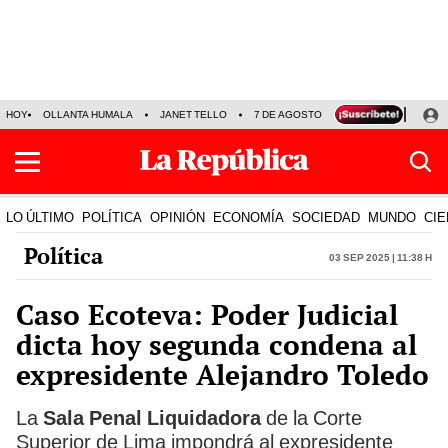
HOY
OLLANTA HUMALA
JANET TELLO
7 DE AGOSTO
TINKA RESULTADOS
LO ÚLTIMO
POLÍTICA
OPINIÓN
ECONOMÍA
SOCIEDAD
MUNDO
CIE
Política
03 Sep 2025 | 11:38 h
Caso Ecoteva: Poder Judicial
dicta hoy segunda condena al
expresidente Alejandro Toledo
La
Sala Penal Liquidadora
de la Corte
Superior de Lima impondrá al expresidente