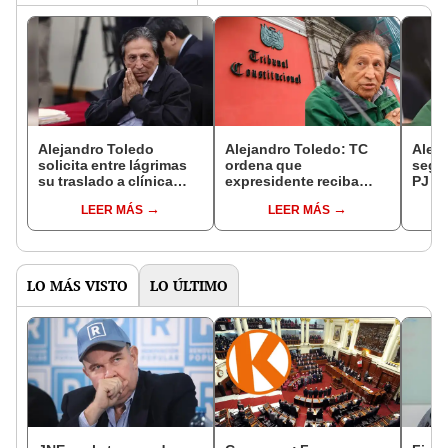
Alejandro Toledo
Alejandro Toledo: TC
Alej
solicita entre lágrimas
ordena que
segui
su traslado a clínica
expresidente reciba
PJ r
privada durante
atención médica en una
expr
LEER MÁS
LEER MÁS
audiencia: “Me asusta
clínica privada
conde
el tema del sangrado"
domic
LO MÁS VISTO
LO ÚLTIMO