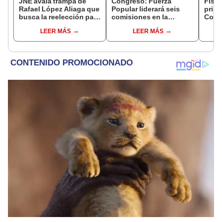
JNE avala trampa de
Congreso: Fuerza
Fisca
Rafael López Aliaga que
Popular liderará seis
prisi
busca la reelección para
comisiones en la
Colc
la Municipalidad de
Cámara de Diputados
nego
LEER MÁS
LEER MÁS
Lima
incom
ideol