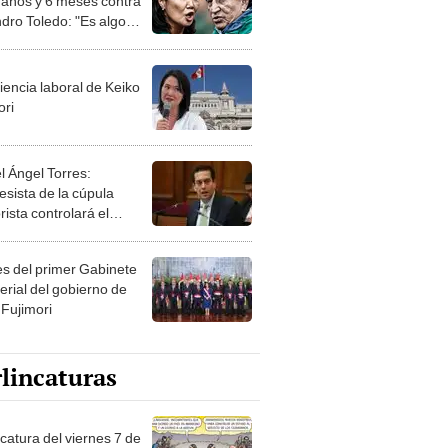
 años y 6 meses contra
ndro Toledo: "Es algo
 veía venir"
iencia laboral de Keiko
ori
l Ángel Torres:
esista de la cúpula
rista controlará el
r año del Senado
les del primer Gabinete
erial del gobierno de
 Fujimori
lincaturas
catura del viernes 7 de