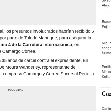
de 20
Aleja
que se
Exper
Fujim
al, los presuntos involucrados habrían recibido 6
por parte de Toledo Manrique, para asegurar la
Migue
amo 4 de la Carretera Interoceánica
, en
congr
ña Camargo Correa.
fujimo
prime
ta 35 años de cárcel contra el expresidente. En
 De Moura Wanderley, representante de
Perfi
Minist
la empresa Camargo y Correa Sucursal Perú, la
Keiko
Car
Carlin