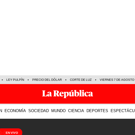
LEY PULPÍN
PRECIO DEL DÓLAR
CORTE DE LUZ
VIERNES 7 DE AGOSTO
N
ECONOMÍA
SOCIEDAD
MUNDO
CIENCIA
DEPORTES
ESPECTÁCU
EN VIVO