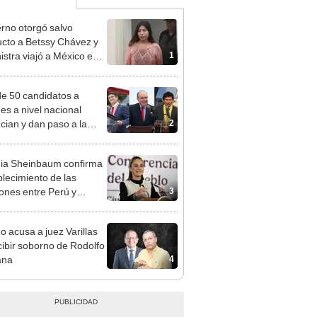
rno otorgó salvo
cto a Betssy Chávez y
1
istra viajó a México en
adrugada
e 50 candidatos a
des a nivel nacional
2
cian y dan paso a la
cción encubierta
ia Sheinbaum confirma
blecimiento de las
3
iones entre Perú y
o tras otorgarse
conducto para Bettsy
o acusa a juez Varillas
ez
cibir soborno de Rodolfo
4
ana