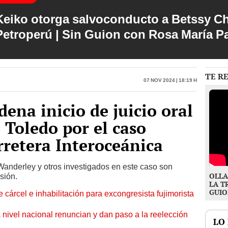
Keiko otorga salvoconducto a Betssy C
Petroperú | Sin Guion con Rosa María P
TE R
07 Nov 2024 | 18:19 h
dena inicio de juicio oral
 Toledo por el caso
rretera Interoceánica
anderley y otros investigados en este caso son
OLLA
sión.
LA T
GUIO
 cárcel e inhabilitación para excongresista fujimorista
 nivel nacional renuncian y dan paso a la reelección
LO