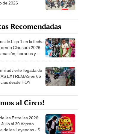
o de 2026
tas Recomendadas
os de Liga 1 en la fecha
 Torneo Clausura 2026:
amación, horarios y
 ver
hi advierte llegada de
IAS EXTREMAS en 65
ncias desde HOY
mos al Circo!
de las Estrellas 2026:
 Julio al 30 Agosto.
e de las Leyendas - San