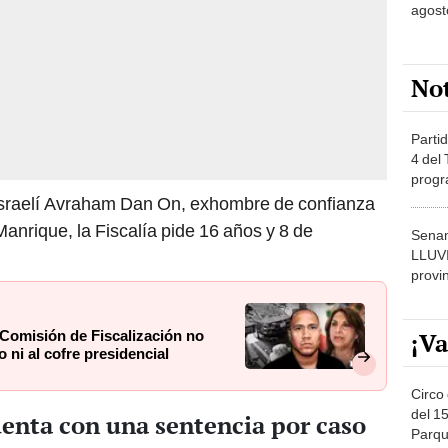
agost
No
Partid
4 del
progr
dónde
israelí Avraham Dan On, exhombre de confianza
anrique, la Fiscalía pide 16 años y 8 de
Senam
LLUV
provi
¡Va
 Comisión de Fiscalización no
o ni al cofre presidencial
Circo 
del 15
enta con una sentencia por caso
Parqu