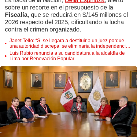
La fiscal de la Nación,
Delia Espinoza
, alertó
sobre un recorte en el presupuesto de la
Fiscalía
, que se reducirá en S/145 millones el
2026 respecto del 2025, dificultando la lucha
contra el crimen organizado.
Janet Tello: “Si se llegara a destituir a un juez porque
una autoridad discrepa, se eliminaría la independencia
judicial”
Luis Rubio renuncia a su candidatura a la alcaldía de
Lima por Renovación Popular