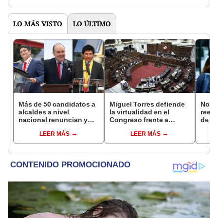
activos
LO MÁS VISTO
LO ÚLTIMO
Más de 50 candidatos a
Miguel Torres defiende
Norm
alcaldes a nivel
la virtualidad en el
reele
nacional renuncian y
Congreso frente a
de Ló
dan paso a la reelección
proyecto de ley que
Jurad
LEER MÁS
LEER MÁS
encubierta
plantea la
sacar
presencialidad