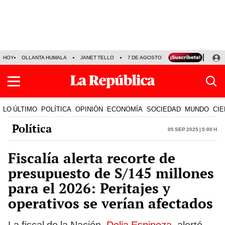
HOY
OLLANTA HUMALA
JANET TELLO
7 DE AGOSTO
TINKA RESULTADOS
LO ÚLTIMO
POLÍTICA
OPINIÓN
ECONOMÍA
SOCIEDAD
MUNDO
CIE
Política
05 Sep 2025 | 5:00 h
Fiscalía alerta recorte de
presupuesto de S/145 millones
para el 2026: Peritajes y
operativos se verían afectados