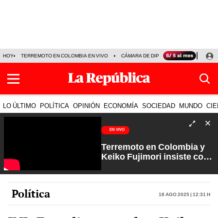
HOY
TERREMOTO EN COLOMBIA EN VIVO
CÁMARA DE DIPUTADOS
PRECIO D
LO ÚLTIMO
POLÍTICA
OPINIÓN
ECONOMÍA
SOCIEDAD
MUNDO
CIE
EN VIVO
Terremoto en Colombia y
Keiko Fujimori insiste con
los feriados | Que No Se Te
Olvide con Carlos Cornejo
Política
18 Ago 2025 | 12:31 h