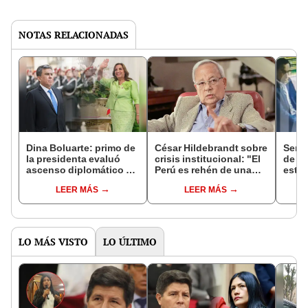
NOTAS RELACIONADAS
Dina Boluarte: primo de
César Hildebrandt sobre
Sent
la presidenta evaluó
crisis institucional: "El
de un
ascenso diplomático de
Perú es rehén de una
estuv
su hijo en la Cancillería
banda que intenta
habit
LEER MÁS
LEER MÁS
recrear métodos de los
orden
años 90"
LO MÁS VISTO
LO ÚLTIMO