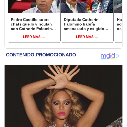
Pedro Castillo sobre
Diputada Catherin
Harv
chats que lo vinculan
Palomino habría
acusa
con Catherin Palomino:
amenazado y exigido
ocup
"Pretenden manchar mi
S/300 mil a familiares de
docum
LEER MÁS
LEER MÁS
honor"
Pedro Castillo tras
alqui
insultarlos por
PNP
WhatsApp