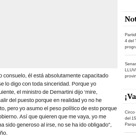
No
Partid
4 del
progr
dónde
Senam
LLUV
 consuelo, él está absolutamente capacitado
provi
 se lo digo con toda sinceridad. Porque yo
ente, el ministro de Demartini dijo ‘mire,
¡Va
alir del puesto porque en realidad yo no he
to, pero yo asumo el peso político de esto porque
Circo 
bierno. Así que quieren que me vaya, yo me
del 15
ha sido generoso al irse, no se ha ido obligado”,
Parqu
Migue
año.