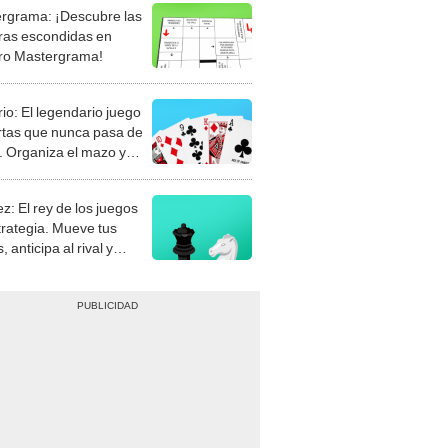
rgrama: ¡Descubre las
ras escondidas en
ro Mastergrama!
rio: El legendario juego
rtas que nunca pasa de
 Organiza el mazo y
stra tu habilidad.
z: El rey de los juegos
trategia. Mueve tus
, anticipa al rival y
gue el jaque mate.