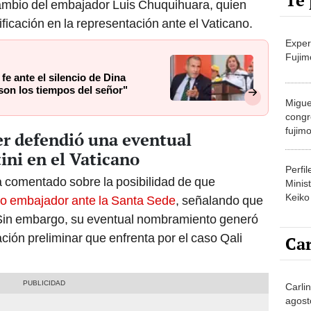
Te 
ambio del embajador Luis Chuquihuara, quien
ficación en la representación ante el Vaticano.
Exper
Fujim
 fe ante el silencio de Dina
son los tiempos del señor"
Migue
congr
fujimo
er defendió una eventual
prime
ini en el Vaticano
Perfi
a comentado sobre la posibilidad de que
Minist
Keiko
mo embajador ante la Santa Sede
, señalando que
in embargo, su eventual nombramiento generó
ación preliminar que enfrenta por el caso Qali
Car
Carlin
agost