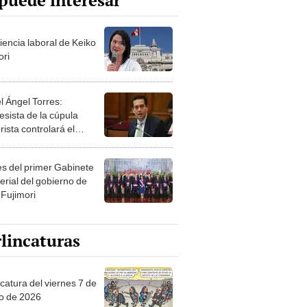
puede interesar
iencia laboral de Keiko
ori
l Ángel Torres:
esista de la cúpula
rista controlará el
r año del Senado
les del primer Gabinete
erial del gobierno de
 Fujimori
lincaturas
catura del viernes 7 de
o de 2026