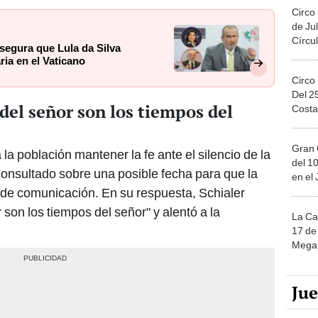
Circo
de Jul
Círcul
asegura que Lula da Silva
ria en el Vaticano
Circo
Del 2
 del señor son los tiempos del
Costa
Gran 
a la población mantener la fe ante el silencio de la
del 10
 consultado sobre una posible fecha para que la
en el
 de comunicación. En su respuesta, Schialer
 son los tiempos del señor" y alentó a la
La Ca
17 de 
Mega 
Ju