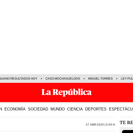
NUANO RESULTADOS HOY
CASO MOCHASUELDOS
MIGUEL TORRES
LEY PU
N
ECONOMÍA
SOCIEDAD
MUNDO
CIENCIA
DEPORTES
ESPECTÁCU
TE R
27 Abr 2025 | 5:00 h