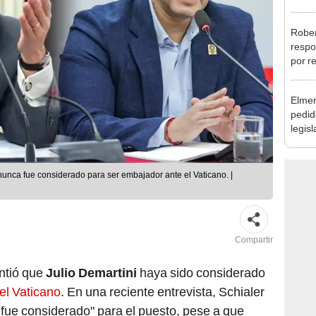
la m
Rober
respo
por r
alcal
Elmer
pedid
legisl
por "
nunca fue considerado para ser embajador ante el Vaticano. |
Compartir
ntió que
Julio Demartini
haya sido considerado
el Vaticano
. En una reciente entrevista, Schialer
 fue considerado" para el puesto, pese a que