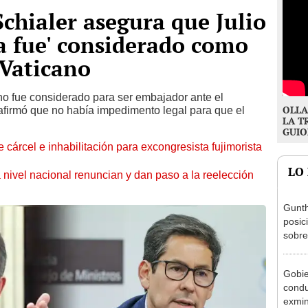
Schialer asegura que Julio
a fue' considerado como
 Vaticano
i no fue considerado para ser embajador ante el
OLLA
 afirmó que no había impedimento legal para que el
LA T
GUIO
 cárcel e inhabilitación para excongresista fujimorista
LO
 nivel nacional renuncian y dan paso a la reelección
Gunth
posic
sobre
Aliag
Gobie
condu
exmin