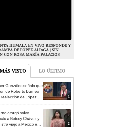
NTA HUMALA EN VIVO RESPONDE Y
RAMPA DE LÓPEZ ALIAGA | SIN
N CON ROSA MARÍA PALACIOS
 MÁS VISTO
LO ÚLTIMO
er Gonzáles señala que
ión de Roberto Burneo
1
 reelección de López
a no representan al JNE
rno otorgó salvo
cto a Betssy Chávez y
2
istra viajó a México en