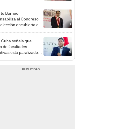
adrugada
to Burneo
nsabiliza al Congreso
3
eelección encubierta de
des
 Cuba señala que
o de facultades
4
ativas está paralizado
trámite burocrático"