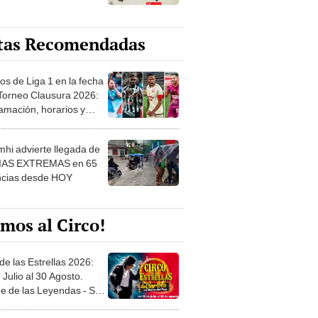
tas Recomendadas
os de Liga 1 en la fecha
 Torneo Clausura 2026:
amación, horarios y
 ver
hi advierte llegada de
IAS EXTREMAS en 65
ncias desde HOY
mos al Circo!
de las Estrellas 2026:
 Julio al 30 Agosto.
e de las Leyendas - San
l