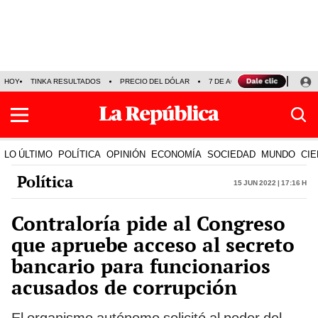
HOY
TINKA RESULTADOS
PRECIO DEL DÓLAR
7 DE AGOSTO
OLLANTA H
LO ÚLTIMO
POLÍTICA
OPINIÓN
ECONOMÍA
SOCIEDAD
MUNDO
CIE
Política
15 Jun 2022 | 17:16 h
Contraloría pide al Congreso
que apruebe acceso al secreto
bancario para funcionarios
acusados de corrupción