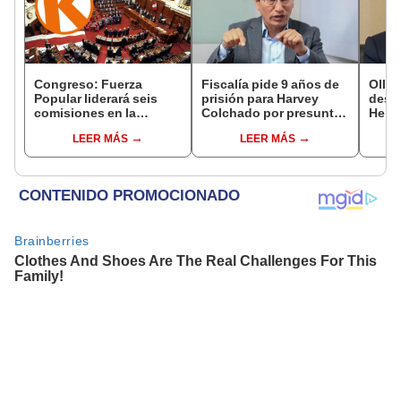
Congreso: Fuerza
Fiscalía pide 9 años de
Ollan
Popular liderará seis
prisión para Harvey
destr
comisiones en la
Colchado por presunta
Hered
Cámara de Diputados
negociación
el 20
LEER MÁS
LEER MÁS
incompatible y falsedad
ideológica