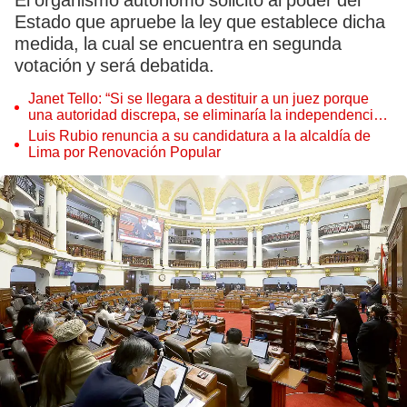
El organismo autónomo solicitó al poder del
Estado que apruebe la ley que establece dicha
medida, la cual se encuentra en segunda
votación y será debatida.
Janet Tello: “Si se llegara a destituir a un juez porque
una autoridad discrepa, se eliminaría la independencia
judicial”
Luis Rubio renuncia a su candidatura a la alcaldía de
Lima por Renovación Popular