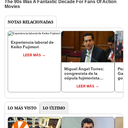
NOTAS RELACIONADAS
Experiencia laboral de
Keiko Fujimori
LEER MÁS
Miguel Ángel Torres:
Perfi
congresista de la
Gabin
cúpula fujimorista
gobi
controlará el primer año
Fujim
LEER MÁS
del Senado
LO MÁS VISTO
LO ÚLTIMO