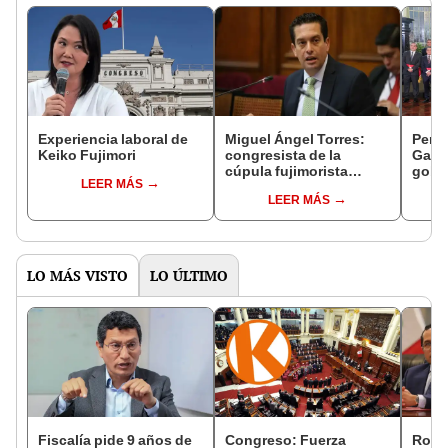
Experiencia laboral de
Miguel Ángel Torres:
Perfi
Keiko Fujimori
congresista de la
Gabin
cúpula fujimorista
gobi
LEER MÁS
controlará el primer año
Fujim
LEER MÁS
del Senado
LO MÁS VISTO
LO ÚLTIMO
Fiscalía pide 9 años de
Congreso: Fuerza
Robe