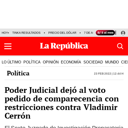
HOY
TINKA RESULTADOS
PRECIO DEL DÓLAR
7 DE AGOSTO
OLLANTA H
LO ÚLTIMO
POLÍTICA
OPINIÓN
ECONOMÍA
SOCIEDAD
MUNDO
CIE
Política
23 Feb 2022 | 12:44 h
Poder Judicial dejó al voto
pedido de comparecencia con
restricciones contra Vladimir
Cerrón