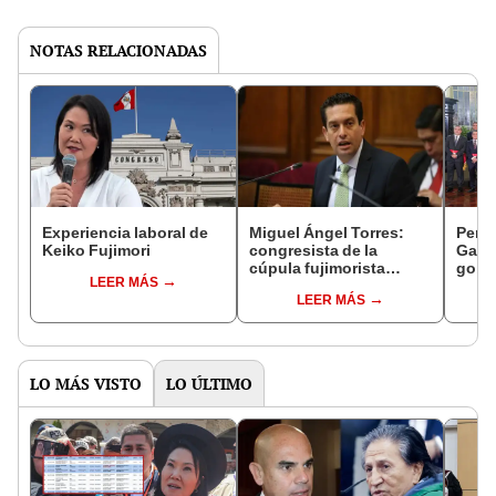
NOTAS RELACIONADAS
Experiencia laboral de
Miguel Ángel Torres:
Perfi
Keiko Fujimori
congresista de la
Gabin
cúpula fujimorista
gobi
LEER MÁS
controlará el primer año
Fujim
LEER MÁS
del Senado
LO MÁS VISTO
LO ÚLTIMO