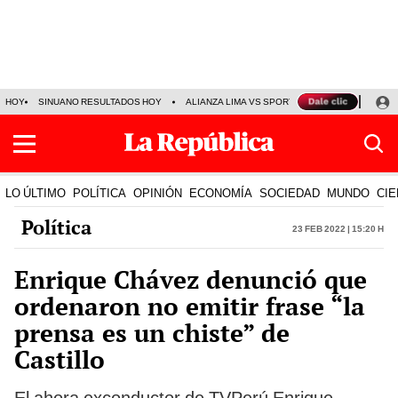
HOY
SINUANO RESULTADOS HOY
ALIANZA LIMA VS SPORT BOYS
JORGE MES
LO ÚLTIMO
POLÍTICA
OPINIÓN
ECONOMÍA
SOCIEDAD
MUNDO
CIE
Política
23 Feb 2022 | 15:20 h
Enrique Chávez denunció que
ordenaron no emitir frase “la
prensa es un chiste” de
Castillo