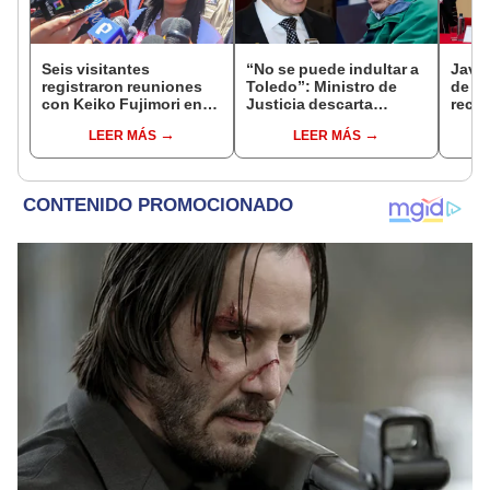
Seis visitantes
“No se puede indultar a
Javie
registraron reuniones
Toledo”: Ministro de
de D
con Keiko Fujimori en
Justicia descarta
recha
las mismas horas que la
beneficio para el
causa
LEER MÁS
LEER MÁS
presidenta se
exmandatario
presi
encontraba en Junín