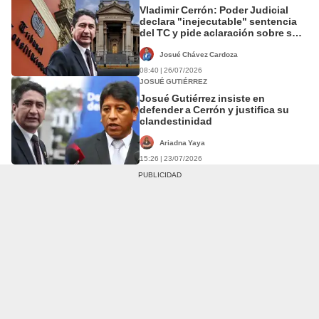
Vladimir Cerrón: Poder Judicial
declara "inejecutable" sentencia
del TC y pide aclaración sobre su
fallo
Josué Chávez Cardoza
08:40 | 26/07/2026
JOSUÉ GUTIÉRREZ
Josué Gutiérrez insiste en
defender a Cerrón y justifica su
clandestinidad
Ariadna Yaya
15:26 | 23/07/2026