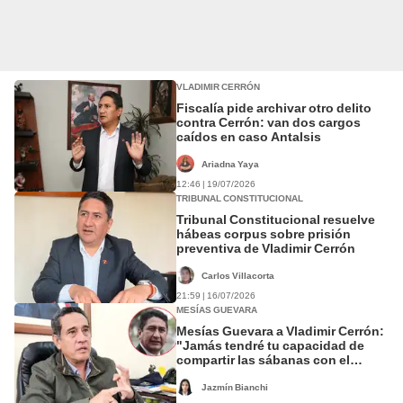
VLADIMIR CERRÓN
Fiscalía pide archivar otro delito
contra Cerrón: van dos cargos
caídos en caso Antalsis
Ariadna Yaya
12:46 | 19/07/2026
TRIBUNAL CONSTITUCIONAL
Tribunal Constitucional resuelve
hábeas corpus sobre prisión
preventiva de Vladimir Cerrón
Carlos Villacorta
21:59 | 16/07/2026
MESÍAS GUEVARA
Mesías Guevara a Vladimir Cerrón:
"Jamás tendré tu capacidad de
compartir las sábanas con el
fujimorismo"
Jazmín Bianchi