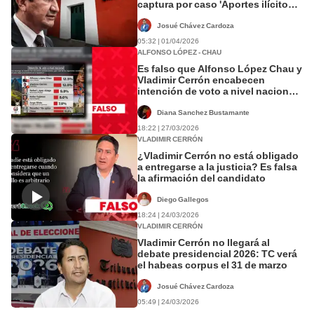
captura por caso 'Aportes ilícitos a
Perú Libre'
Josué Chávez Cardoza
05:32 | 01/04/2026
ALFONSO LÓPEZ - CHAU
Es falso que Alfonso López Chau y
Vladimir Cerrón encabecen
intención de voto a nivel nacional:
encuestadora no cuenta con
respaldo legal
Diana Sanchez Bustamante
18:22 | 27/03/2026
VLADIMIR CERRÓN
¿Vladimir Cerrón no está obligado
a entregarse a la justicia? Es falsa
la afirmación del candidato
Diego Gallegos
18:24 | 24/03/2026
VLADIMIR CERRÓN
Vladimir Cerrón no llegará al
debate presidencial 2026: TC verá
el habeas corpus el 31 de marzo
Josué Chávez Cardoza
05:49 | 24/03/2026