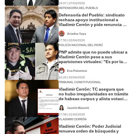
18:07 | 07/04/2026
DEFENSORÍA DEL PUEBLO
Defensoría del Pueblo: sindicato
rechaza apoyo institucional a
Vladimir Cerrón y pide renuncia de
funcionarios
Ariadna Yaya
17:50 | 02/04/2026
POLICÍA NACIONAL DEL PERÚ
PNP admite que no puede ubicar a
Vladimir Cerrón pese a sus
apariciones virtuales: "Es por la
tecnología que usa"
Eva Palomino
10:26 | 02/04/2026
TRIBUNAL CONSTITUCIONAL
Vladimir Cerrón: TC asegura que
no hubo irregularidades en trámite
de habeas corpus y alista votación
del caso
Jazmín Bianchi
17:58 | 01/04/2026
VLADIMIR CERRÓN
Vladimir Cerrón: Poder Judicial
renueva orden de búsqueda y