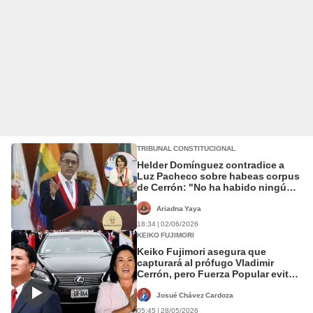
TRIBUNAL CONSTITUCIONAL
Helder Domínguez contradice a
Luz Pacheco sobre habeas corpus
de Cerrón: "No ha habido ningún
procedimiento irregular"
Ariadna Yaya
18:34 | 02/06/2026
KEIKO FUJIMORI
Keiko Fujimori asegura que
capturará al prófugo Vladimir
Cerrón, pero Fuerza Popular evitó
investigar el caso Cofre
Josué Chávez Cardoza
05:45 | 28/05/2026