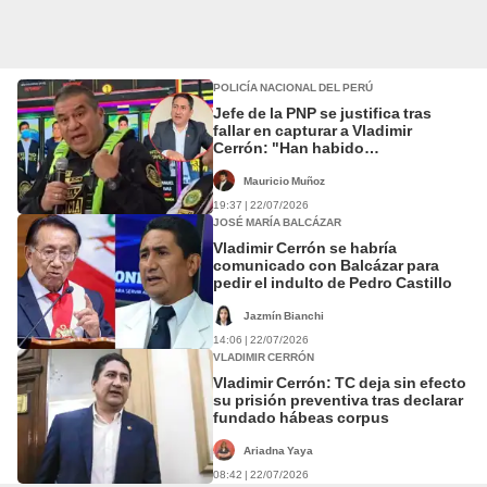
POLICÍA NACIONAL DEL PERÚ
Jefe de la PNP se justifica tras
fallar en capturar a Vladimir
Cerrón: "Han habido
intervenciones de 9 a 10
inmuebles"
Mauricio Muñoz
19:37 | 22/07/2026
JOSÉ MARÍA BALCÁZAR
Vladimir Cerrón se habría
comunicado con Balcázar para
pedir el indulto de Pedro Castillo
Jazmín Bianchi
14:06 | 22/07/2026
VLADIMIR CERRÓN
Vladimir Cerrón: TC deja sin efecto
su prisión preventiva tras declarar
fundado hábeas corpus
Ariadna Yaya
08:42 | 22/07/2026