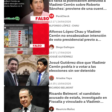
Es falsa la publicación atribuida a
Vladimir Cerrón sobre Roberto
Sánchez: proviene de una cuenta
parodia
PerúCheck
12:17 | 24/04/2026
ALFONSO LÓPEZ - CHAU
Alfonso López Chau y Vladimir
Cerrón no encabezaban intención
de voto presidencial previo a
elecciones: encuestadora no
estaba registrada en el JNE
Diego Gallegos
19:57 | 17/04/2026
JOSUÉ GUTIÉRREZ
Josué Gutiérrez dice que Vladimir
Cerrón podría ir a votar a las
elecciones sin ser detenido
Ariadna Yaya
14:35 | 10/04/2026
RICARDO BELMONT
Ricardo Belmont: el candidato
acusado de estafa, investigado en
Fiscalía y vinculado a Vladimir
Cerrón y Pedro Castillo
Mauricio Muñoz